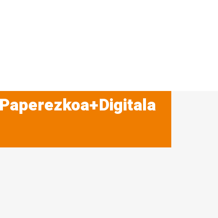
 Paperezkoa+Digitala