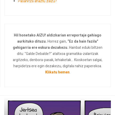
Pasahitza ahaztu zaizu?
Hil honetako AIZU! aldizkarian erreportaje gehiago
aurkituko dituzu.
Horrez gain,
“Ez da hain fazila”
gehigarria ere eskura dezakezu.
Hainbat eduki biltzen
ditu: "Galde Debalde?" ataltxoa gramatika-zalantzak
argitzeko, denbora-pasak, lehiaketak... Kioskoetan salgai,
harpidetza ere egin dezakezu, digitala nahiz paperekoa.
Klikatu hemen
.