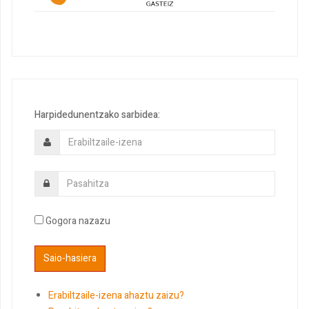
Harpidedunentzako sarbidea:
Gogora nazazu
Erabiltzaile-izena ahaztu zaizu?