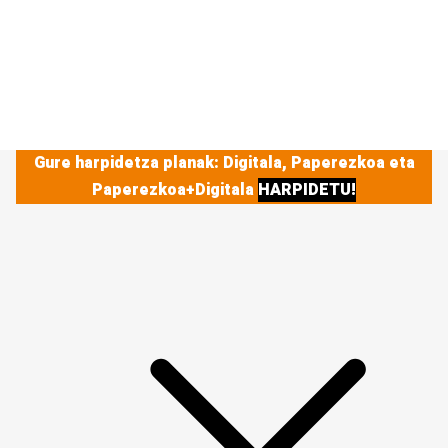
Gure harpidetza planak: Digitala, Paperezkoa eta
Paperezkoa+Digitala
HARPIDETU!