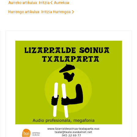
Aurreko artikulua: Irritzia
Aurrekoa
Hurrengo artikulua: Irritzia
Hurrengoa