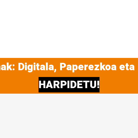
ak: Digitala, Paperezkoa eta
HARPIDETU!