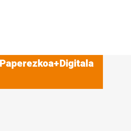
 Paperezkoa+Digitala