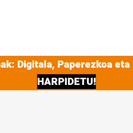
ak: Digitala, Paperezkoa eta
HARPIDETU!