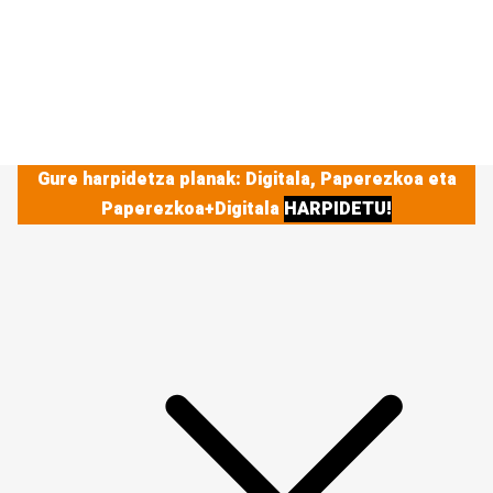
Gure harpidetza planak: Digitala, Paperezkoa eta
Paperezkoa+Digitala
HARPIDETU!