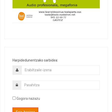
Harpidedunentzako sarbidea:
Gogora nazazu