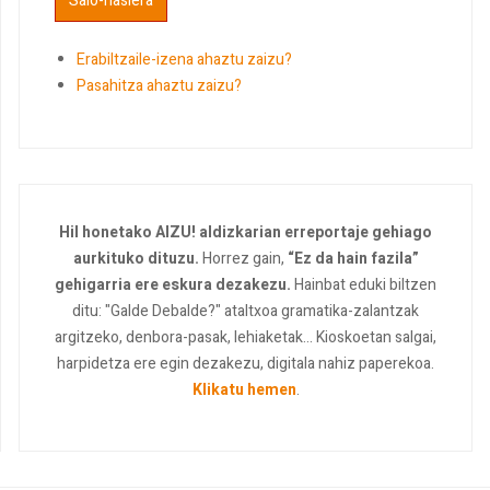
Erabiltzaile-izena ahaztu zaizu?
Pasahitza ahaztu zaizu?
Hil honetako AIZU! aldizkarian erreportaje gehiago
aurkituko dituzu.
Horrez gain,
“Ez da hain fazila”
gehigarria ere eskura dezakezu.
Hainbat eduki biltzen
ditu: "Galde Debalde?" ataltxoa gramatika-zalantzak
argitzeko, denbora-pasak, lehiaketak... Kioskoetan salgai,
harpidetza ere egin dezakezu, digitala nahiz paperekoa.
Klikatu hemen
.