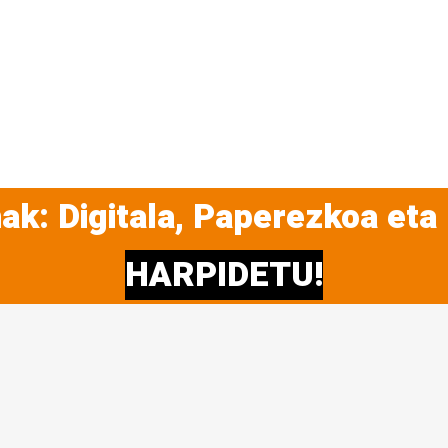
ak: Digitala, Paperezkoa eta
HARPIDETU!