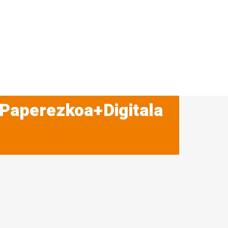
 Paperezkoa+Digitala