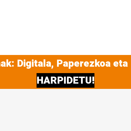
ak: Digitala, Paperezkoa eta
HARPIDETU!