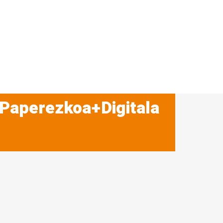
 Paperezkoa+Digitala