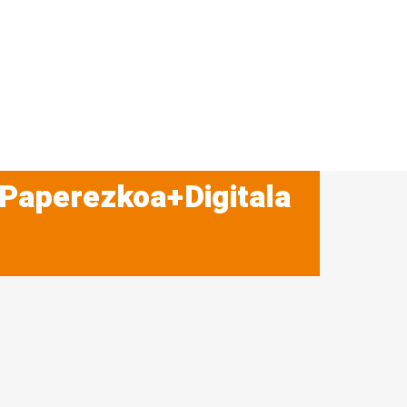
 Paperezkoa+Digitala