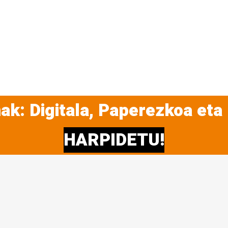
ak: Digitala, Paperezkoa eta
HARPIDETU!