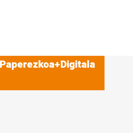
 Paperezkoa+Digitala