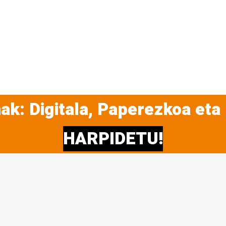
ak: Digitala, Paperezkoa eta
HARPIDETU!