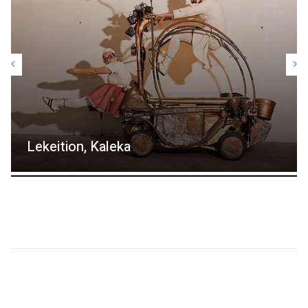
Lekeition, Kaleka