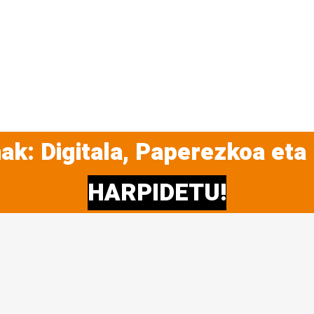
ak: Digitala, Paperezkoa eta
HARPIDETU!