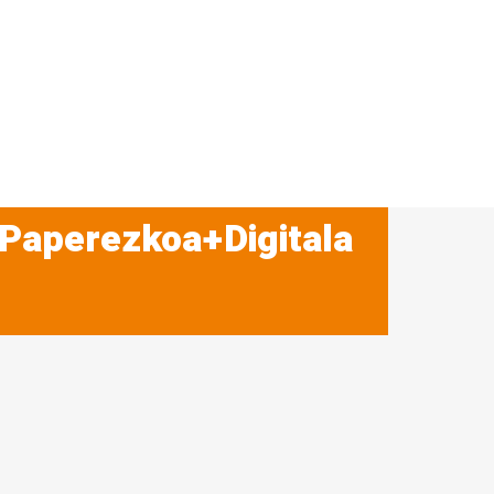
 Paperezkoa+Digitala