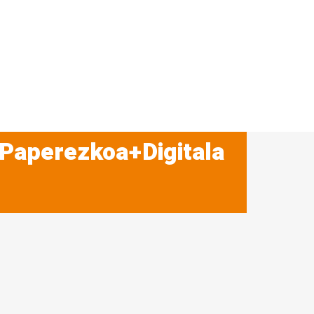
 Paperezkoa+Digitala