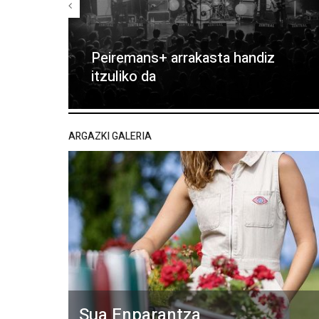
Peiremans+ arrakasta handiz
itzuliko da
ARGAZKI GALERIA
Sua Enparantza