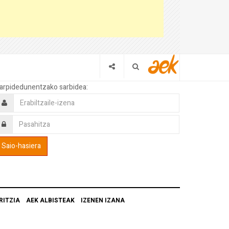
arpidedunentzako sarbidea:
RITZIA
AEK ALBISTEAK
IZENEN IZANA