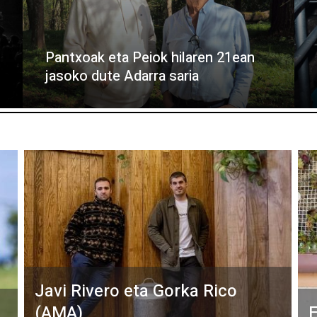
Pantxoak eta Peiok hilaren 21ean
jasoko dute Adarra saria
Javi Rivero eta Gorka Rico
(AMA)
E