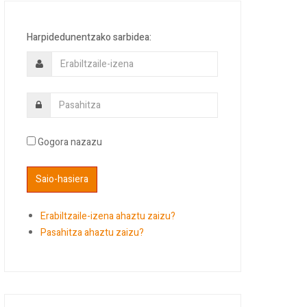
Harpidedunentzako sarbidea:
Gogora nazazu
Erabiltzaile-izena ahaztu zaizu?
Pasahitza ahaztu zaizu?