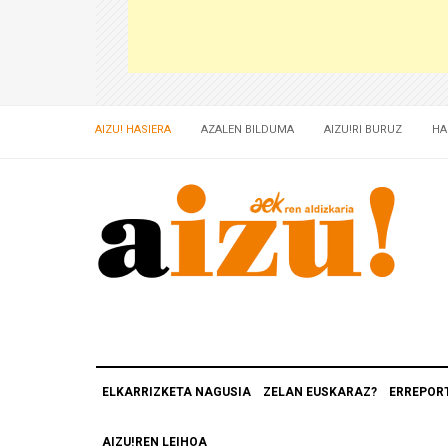
AIZU! HASIERA
AZALEN BILDUMA
AIZU!RI BURUZ
HA
ELKARRIZKETA NAGUSIA
ZELAN EUSKARAZ?
ERREPOR
AIZU!REN LEIHOA