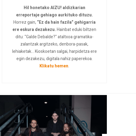
Hil honetako AIZU! aldizkarian
erreportaje gehiago aurkituko dituzu.
Horrez gain,
“Ez da hain fazila” gehigarria
ere eskura dezakezu.
Hainbat eduki biltzen
ditu: "Galde Debalde?" ataltxoa gramatika-
zalantzak argitzeko, denbora-pasak,
lehiaketak... Kioskoetan salgai, harpidetza ere
egin dezakezu, digitala nahiz paperekoa.
Klikatu hemen
.