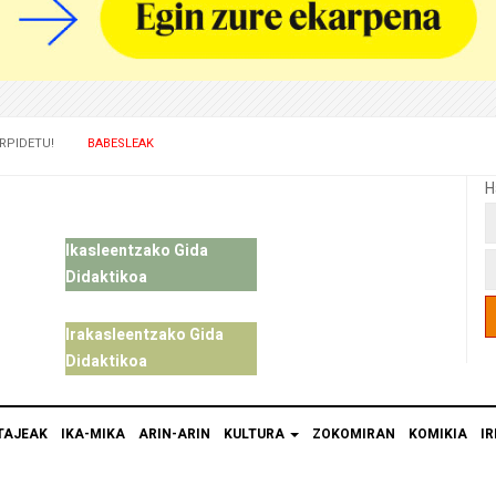
RPIDETU!
BABESLEAK
H
Ikasleentzako Gida
Didaktikoa
Irakasleentzako Gida
Didaktikoa
TAJEAK
IKA-MIKA
ARIN-ARIN
KULTURA
ZOKOMIRAN
KOMIKIA
IR