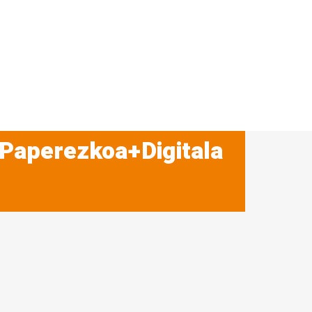
 Paperezkoa+Digitala