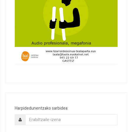
Harpidedunentzako sarbidea: