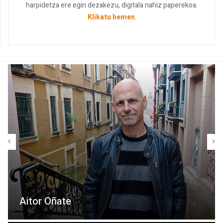
harpidetza ere egin dezakezu, digitala nahiz paperekoa.
Klikatu hemen
.
Aitor Oñate