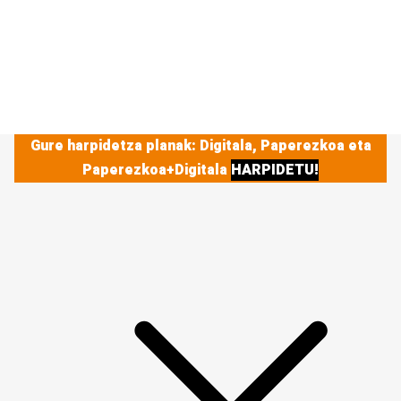
Gure harpidetza planak: Digitala, Paperezkoa eta
Paperezkoa+Digitala
HARPIDETU!