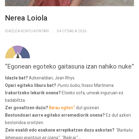
Nerea Loiola
IDAZLEA KONTU-KONTARI
04 OTSAILA 2026
“Egonean egoteko gaitasuna izan nahiko nuke”
Idazle bat?
Azkenaldian, Jean Rhys.
Opari egiteko liburu bat?
Punto bobo,
Itxaso Martinena.
Irakurtzeko lekurik onena?
Etxeko sofa, umeak inguruan ez
badabiltza.
1
Zer gosaltzen duzu?
Barau egiten
dut goizean.
Bestondoari aurre egiteko erremediorik onena?
Ez dut azken
bestondoa oroitzen.
Zein esaldi edo esakune errepikatzen duzu askotan?
“Barkatu
lehenago erantzun ez izana”, “Bale ja”...