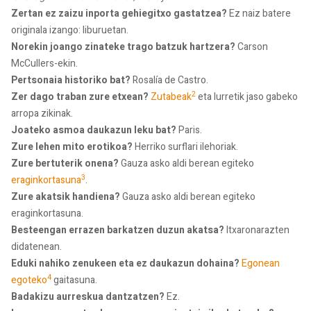
Zertan ez zaizu inporta gehiegitxo gastatzea?
Ez naiz batere
originala izango: liburuetan.
Norekin joango zinateke trago batzuk hartzera?
Carson
McCullers-ekin.
Pertsonaia historiko bat?
Rosalía de Castro.
2
Zer dago traban zure etxean?
Zutabeak
eta lurretik jaso gabeko
arropa zikinak.
Joateko asmoa daukazun leku bat?
Paris.
Zure lehen mito erotikoa?
Herriko surflari ilehoriak.
Zure bertuterik onena?
Gauza asko aldi berean egiteko
3
eraginkortasuna
.
Zure akatsik handiena?
Gauza asko aldi berean egiteko
eraginkortasuna.
Besteengan errazen barkatzen duzun akatsa?
Itxaronarazten
didatenean.
Eduki nahiko zenukeen eta ez daukazun dohaina?
Egonean
4
egoteko
gaitasuna.
Badakizu aurreskua dantzatzen?
Ez.