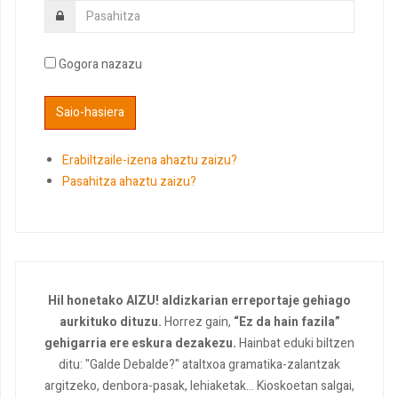
Gogora nazazu
Erabiltzaile-izena ahaztu zaizu?
Pasahitza ahaztu zaizu?
Hil honetako AIZU! aldizkarian erreportaje gehiago
aurkituko dituzu.
Horrez gain,
“Ez da hain fazila”
gehigarria ere eskura dezakezu.
Hainbat eduki biltzen
ditu: "Galde Debalde?" ataltxoa gramatika-zalantzak
argitzeko, denbora-pasak, lehiaketak... Kioskoetan salgai,