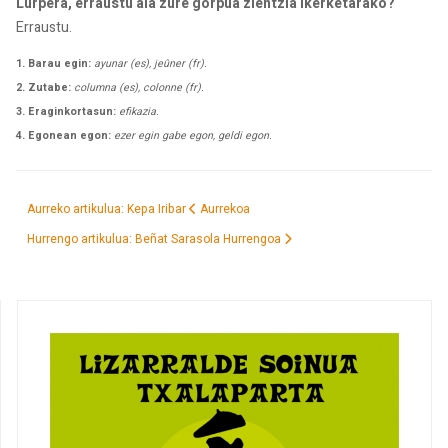
Lurpera, erraustu ala zure gorpua zientzia ikerketarako?
Erraustu.
1. Barau egin:
ayunar (es), jeûner (fr).
2. Zutabe:
columna (es), colonne (fr).
3. Eraginkortasun:
efikazia.
4. Egonean egon:
ezer egin gabe egon, geldi egon.
Aurreko artikulua: Kepa Iribar
Aurrekoa
Hurrengo artikulua: Beñat Sarasola
Hurrengoa