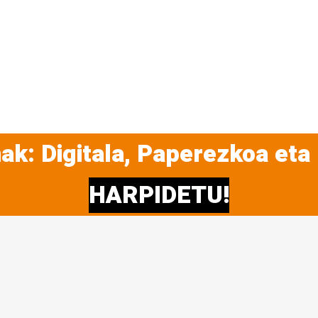
ak: Digitala, Paperezkoa eta
HARPIDETU!