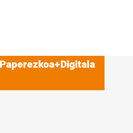
 Paperezkoa+Digitala