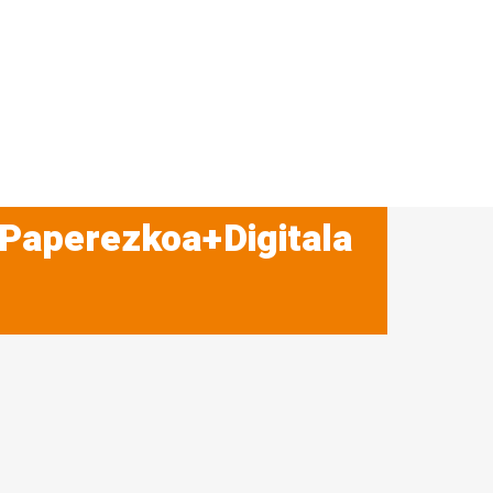
 Paperezkoa+Digitala