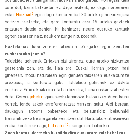
positiboak, letra ulergarriak, musika nahiko garbia... Horregatik dela
uste dut, baina batzuetan ez dago jakiterik, ez dago norberaren
8
esku.
Noizbait
egin dugu kanturen bat 30 urteko jendearengana
heltzen saiatzeko, eta gero konturatu gara 15 urteko gazteek
entzuten dutela gehien. Ni, behintzat, neure gustuko kantuak
egiten saiatzen naiz, neuk entzungo nituzkeenak.
Gaztelaniaz hasi zineten abesten. Zergatik egin zenuten
euskararako jauzia?
Taldekide gehienak Errioxan bizi zirenez, gure arteko hizkuntza
gaztelania zen, eta da. Hala ere, Euskal Herrian jotzen hasi
ginenean, modu naturalean egin genuen taldearen euskalduntze
prozesua, ia konturatu gabe. Taldekide gehienek ez dakite
euskaraz, Errioxakoak dira eta han bizi dira, baina euskaraz abesten
9
dute. Gerora
jabetu
gara zenbaterainoko balioa izan duen keinu
horrek, jende askok erreferentetzat hartzen gaitu. Aldi berean,
daukagun altxorra babesteko eta belaunaldiz belaunaldi
transmititzeko tresna garela sentitzen dut. Hartutako erabakiarekin
10
erabat konforme nago,
bat dator
oraingo nire balioekin.
Zuen kantak ulertzeko hurbildu dira euskarara zaletu batzuk.