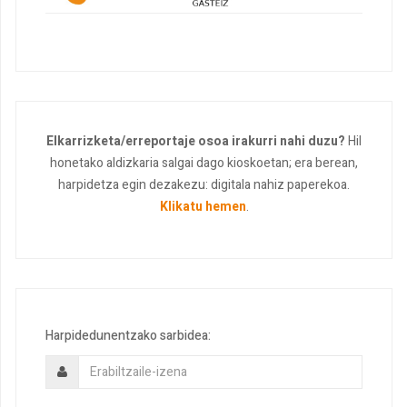
Elkarrizketa/erreportaje osoa irakurri nahi duzu?
Hil
honetako aldizkaria salgai dago kioskoetan; era berean,
harpidetza egin dezakezu: digitala nahiz paperekoa.
Klikatu hemen
.
Harpidedunentzako sarbidea: