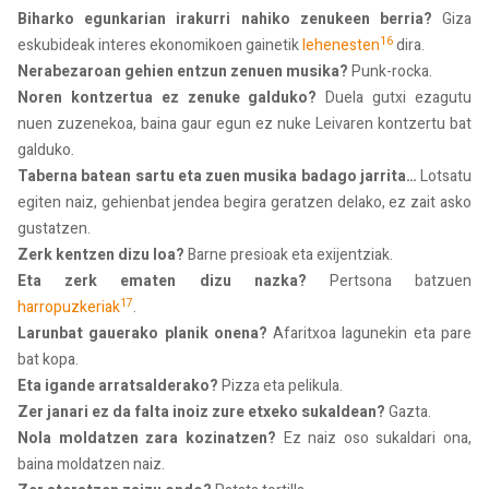
Biharko egunkarian irakurri nahiko zenukeen berria?
Giza
16
eskubideak interes ekonomikoen gainetik
lehenesten
dira.
Nerabezaroan gehien entzun zenuen musika?
Punk-rocka.
Noren kontzertua ez zenuke galduko?
Duela gutxi ezagutu
nuen zuzenekoa, baina gaur egun ez nuke Leivaren kontzertu bat
galduko.
Taberna batean sartu eta zuen musika badago jarrita…
Lotsatu
egiten naiz, gehienbat jendea begira geratzen delako, ez zait asko
gustatzen.
Zerk kentzen dizu loa?
Barne presioak eta exijentziak.
Eta zerk ematen dizu nazka?
Pertsona batzuen
17
harropuzkeriak
.
Larunbat gauerako planik onena?
Afaritxoa lagunekin eta pare
bat kopa.
Eta igande arratsalderako?
Pizza eta pelikula.
Zer janari ez da falta inoiz zure etxeko sukaldean?
Gazta.
Nola moldatzen zara kozinatzen?
Ez naiz oso sukaldari ona,
baina moldatzen naiz.