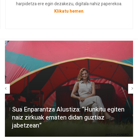
harpidetza ere egin dezakezu, digitala nahiz paperekoa.
Klikatu hemen
.
Sua Enparantza Alustiza: “Hunkitu egiten
naiz zirkuak ematen didan guztiaz
jabetzean”