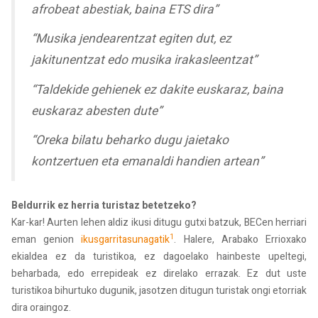
afrobeat abestiak, baina ETS dira”
“Musika jendearentzat egiten dut, ez
jakitunentzat edo musika irakasleentzat”
“Taldekide gehienek ez dakite euskaraz, baina
euskaraz abesten dute”
“Oreka bilatu beharko dugu jaietako
kontzertuen eta emanaldi handien artean”
Beldurrik ez herria turistaz betetzeko?
Kar-kar! Aurten lehen aldiz ikusi ditugu gutxi batzuk, BECen herriari
1
eman genion
ikusgarritasunagatik
. Halere, Arabako Errioxako
ekialdea ez da turistikoa, ez dagoelako hainbeste upeltegi,
beharbada, edo errepideak ez direlako errazak. Ez dut uste
turistikoa bihurtuko dugunik, jasotzen ditugun turistak ongi etorriak
dira oraingoz.