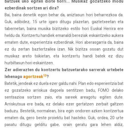
batzuek uko egiten diote horri... Musikaz gozatzeko modu
ezberdinak sortzen ari dira?
Bai, baina denetik egon behar da, aniztasun hori beharrezkoa da.
Guk, adibidez, 15 urte igaro ditugu plazetan, gaztetxeetan eta
tabernetan, baina musika bizitzeko estilo hori Euskal Herrira ere
heldu da. Kontzertu handiek emanaldi bereziak eskaintzeko aukera
ematen dute, esperientzia ezberdinak. Hori aberasgarria da, baina
ez du zertan baztertzailea izan. Nik bizitza osoan gozatu dut
musikaz areto txikietan, eta kontzertu handi batek ez dizu
hurbiltasun hori eskaintzen.
Zer adierazten du kontzertu batzuetarako sarrerak urtebete
13
lehenago
agortzeak
?
Batetik, jendeak ez duela ezer galdu nahi. Plan edo esperientzia bat
ez gozatzeko arriskua dagoela sentitzen badu, FOMO delako
sentsazioa sortzen zaio, eta sareek areagotu egiten dute.
Arriskutsua ere bada, ez delako ezer gertatzen zerbait galtzen
baduzu. Bestetik, normalean, bira egin ondoren azken kontzertua
ematen da, gero beste proiektu bat hasteko. Guk, ordea, 20 urte
pasatu ditugu gelditu gabe, orain geratu gara lehen aldiz,