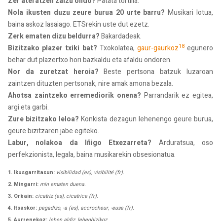
Zer ateratzen zaizu ondo?
Patata tortilla.
Nola ikusten duzu zeure burua 20 urte barru?
Musikari lotua,
baina askoz lasaiago. ETSrekin uste dut ezetz.
Zerk ematen dizu beldurra?
Bakardadeak.
18
Bizitzako plazer txiki bat?
Txokolatea,
gaur-gaurkoz
egunero
behar dut plazertxo hori bazkaldu eta afaldu ondoren.
Nor da zuretzat heroia?
Beste pertsona batzuk luzaroan
zaintzen dituzten pertsonak, nire amak amona bezala.
Ahotsa zaintzeko erremediorik onena?
Parrandarik ez egitea,
argi eta garbi.
Zure bizitzako leloa?
Konkista dezagun lehenengo geure burua,
geure bizitzaren jabe egiteko.
Labur, nolakoa da Iñigo Etxezarreta?
Arduratsua, oso
perfekzionista, legala, baina musikarekin obsesionatua.
1. Ikusgarritasun:
visibilidad (es), visibilité (fr).
2. Mingarri:
min ematen duena.
3. Orbain:
cicatriz (es), cicatrice (fr).
4. Itsaskor:
pegadizo, -a (es), accrocheur, -euse (fr).
5. Aurrenekoz:
lehen aldiz, lehenbizikoz.