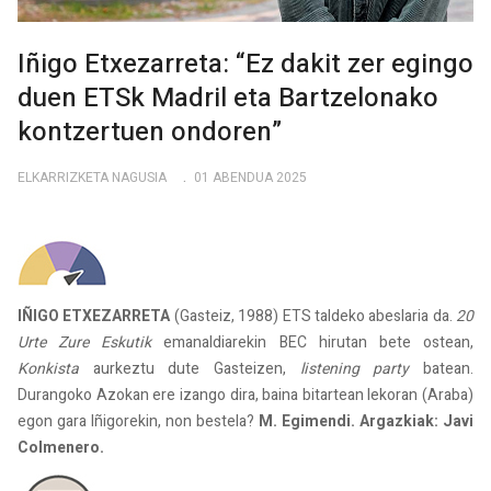
Iñigo Etxezarreta: “Ez dakit zer egingo
duen ETSk Madril eta Bartzelonako
kontzertuen ondoren”
ELKARRIZKETA NAGUSIA
01 ABENDUA 2025
IÑIGO ETXEZARRETA
(Gasteiz, 1988) ETS taldeko abeslaria da.
20
Urte Zure Eskutik
emanaldiarekin BEC hirutan bete ostean,
Konkista
aurkeztu dute Gasteizen,
listening party
batean.
Durangoko Azokan ere izango dira, baina bitartean Iekoran (Araba)
egon gara Iñigorekin, non bestela?
M. Egimendi. Argazkiak: Javi
Colmenero.