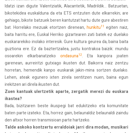
Idatzi izan digute Valentziatik, Alacantetik, Madrildik... Batzuetan,
bikotekidea euskalduna da eta ETS entzuten dute elkarrekin; are
gehiago, bikote batzuek beren kantutzat hartu dute gure abestiren
11
bat. Horrelako mezuak etortzen direnean,
hunkitu
egiten naiz,
baita harritu ere, Euskal Herriko gizartearen zati batek ez duelako
euskararekiko inolako interesik. Gure kultura geurea da, baina baita
guztiona ere. Ez da baztertzailea, justu kontrakoa baizik: mundu
12
osoarekin elkarbanatzeko
ondasuna
. Eta kanpora joaten
garenean, aurreiritzi gutxiago ikusten dut. Baikorra naiz zentzu
horretan, hemendik kanpo euskarak jakin-mina sortzen duelako.
Lehen, ateak egunero ixten zirela sentitzen nuen, baina egun
irekitzen ari direla ikusten dut.
Zuen kantuak ulertzetik aparte, zergatik merezi du euskara
ikastea?
Bada, bizitzaren beste ikuspegi bat edukitzeko eta komunitate
baten parte izateko. Eta, horrez gain, belaunaldiz belaunaldi zaindu
den altxor horren transmisioan parte hartzeko.
Talde askoko kontzertu erraldoiak jarri dira modan, musikari