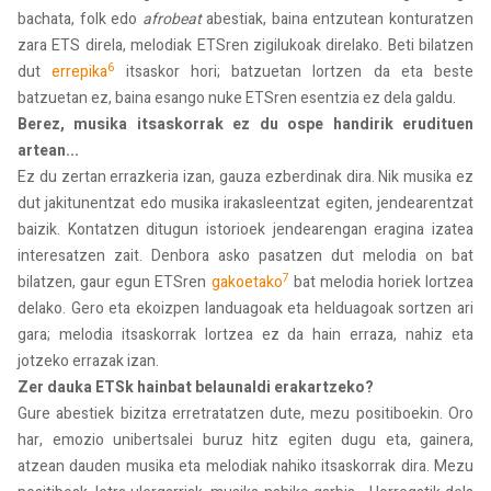
bachata, folk edo
afrobeat
abestiak, baina entzutean konturatzen
zara ETS direla, melodiak ETSren zigilukoak direlako. Beti bilatzen
6
dut
errepika
itsaskor hori; batzuetan lortzen da eta beste
batzuetan ez, baina esango nuke ETSren esentzia ez dela galdu.
Berez, musika itsaskorrak ez du ospe handirik erudituen
artean...
Ez du zertan errazkeria izan, gauza ezberdinak dira. Nik musika ez
dut jakitunentzat edo musika irakasleentzat egiten, jendearentzat
baizik. Kontatzen ditugun istorioek jendearengan eragina izatea
interesatzen zait. Denbora asko pasatzen dut melodia on bat
7
bilatzen, gaur egun ETSren
gakoetako
bat melodia horiek lortzea
delako. Gero eta ekoizpen landuagoak eta helduagoak sortzen ari
gara; melodia itsaskorrak lortzea ez da hain erraza, nahiz eta
jotzeko errazak izan.
Zer dauka ETSk hainbat belaunaldi erakartzeko?
Gure abestiek bizitza erretratatzen dute, mezu positiboekin. Oro
har, emozio unibertsalei buruz hitz egiten dugu eta, gainera,
atzean dauden musika eta melodiak nahiko itsaskorrak dira. Mezu