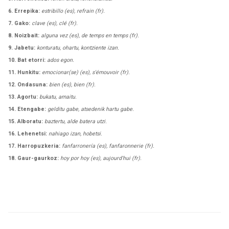
6. Errepika:
estribillo (es), refrain (fr).
7. Gako:
clave (es), clé (fr).
8. Noizbait:
alguna vez (es), de temps en temps (fr).
9. Jabetu:
konturatu, ohartu, kontziente izan.
10. Bat etorri:
ados egon.
11. Hunkitu:
emocionar(se) (es), s'émouvoir (fr).
12. Ondasuna:
bien (es), bien (fr).
13. Agortu:
bukatu, amaitu.
14. Etengabe:
gelditu gabe, atsedenik hartu gabe.
15. Alboratu:
baztertu, alde batera utzi.
16. Lehenetsi:
nahiago izan, hobetsi.
17. Harropuzkeria:
fanfarronería (es), fanfaronnerie (fr).
18. Gaur-gaurkoz:
hoy por hoy (es), aujourd'hui (fr).