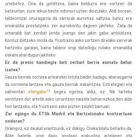
urtebetez. Ona da gelditzea, baina beldurra ere sortzen da
batzuetan, zure lekua beste edonori uzten diozulako. Aldi berean,
taldeontzat onuragarria da sarrerak aurretiaz saltzea, batez ere
emanaldia prestatzeko zer aurrekontu dagoen jakiteko. Zaila da
emanaldi bat zenbat jende joango den jakin gabe antolatzea.
Kontuz ibiltzeko moda da, frustrazio asko sortzen direlako sarrerak
hartzeko garaian, baina taldeoi ongi datorkigu nolako emanaldia
eskaini ahal dugun jakiteko.
Ez da presio handiegia beti zerbait berria asmatu behar
izatea?
Gauza berriak sortzea artearekin lotuta baldin badago, aberasgarria
da sormena lantzea eta gauza berriak eskaintzea. Estrategiari eta
14
salmentari
etengabe
begira egotea, aldiz, ez. Nik tarteka
sentitzen dut artetik asko urruntzen naizela beharrezkoa den alde
hori lantzeko, eta frustrazio asko pizten zaizkit barruan.
Zer egingo du ETSk Madril eta Bartzelonako kontzertuen
ondoren?
Oraingoz, ez daukat erantzunik, ez dakigu. Oreka bilatu beharko da.
Alde batetik, ongi dago jendeari erakustea artelanen eta