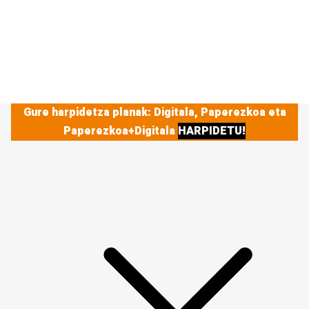
Gure harpidetza planak: Digitala, Paperezkoa eta
Paperezkoa+Digitala
HARPIDETU!