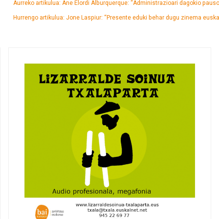
Aurreko artikulua: Ane Elordi Alburquerque: “Administrazioari dagokio pau
Hurrengo artikulua: Jone Laspiur: “Presente eduki behar dugu zinema euskar