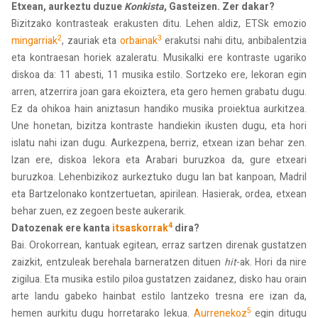
Etxean, aurkeztu duzue
Konkista
, Gasteizen. Zer dakar?
Bizitzako kontrasteak erakusten ditu. Lehen aldiz, ETSk emozio
2
3
mingarriak
, zauriak eta
orbainak
erakutsi nahi ditu, anbibalentzia
eta kontraesan horiek azaleratu. Musikalki ere kontraste ugariko
diskoa da: 11 abesti, 11 musika estilo. Sortzeko ere, Iekoran egin
arren, atzerrira joan gara ekoiztera, eta gero hemen grabatu dugu.
Ez da ohikoa hain aniztasun handiko musika proiektua aurkitzea.
Une honetan, bizitza kontraste handiekin ikusten dugu, eta hori
islatu nahi izan dugu. Aurkezpena, berriz, etxean izan behar zen.
Izan ere, diskoa Iekora eta Arabari buruzkoa da, gure etxeari
buruzkoa. Lehenbizikoz aurkeztuko dugu lan bat kanpoan, Madril
eta Bartzelonako kontzertuetan, apirilean. Hasierak, ordea, etxean
behar zuen, ez zegoen beste aukerarik.
4
Datozenak ere kanta
itsaskorrak
dira?
Bai. Orokorrean, kantuak egitean, erraz sartzen direnak gustatzen
zaizkit, entzuleak berehala barneratzen dituen
hit
-ak. Hori da nire
zigilua. Eta musika estilo piloa gustatzen zaidanez, disko hau orain
arte landu gabeko hainbat estilo lantzeko tresna ere izan da,
5
hemen aurkitu dugu horretarako lekua.
Aurrenekoz
egin ditugu