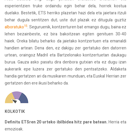
esperientzien truke ordaindu egin behar dela, horrek kostua
duelako. Bestetik, ETS herriko plazetan hazi dela eta jaietara itzuli
behar dugula sentitzen dut; uste dut plazak ez ditugula guztiz
15
alboratuko
. Seguruenik, kontzerturen bat emango dugu, baina ez
lehen bezainbeste, ez bira bakoitzean egiten genituen 30-40
haiek. Oreka bilatu beharko da jaietako kontzertuen eta emanaldi
handien artean. Dena den, ez dakigu zer gertatuko den datorren
urtean, oraingoz Madril eta Bartzelonako kontzertuetan daukagu
burua. Gauza asko pasatu dira denbora gutxian eta ez dugu izan
aukerarik epe luzera zer gertatuko den pentsatzeko. Aldaketa
handia gertatzen ari da musikaren munduan, eta Euskal Herrian zer
gertatzen den ere ikusi beharko da.
KOLKOTIK
Definitu ETSren 20 urteko ibilbidea hitz pare batean.
Herria eta
emozioak.