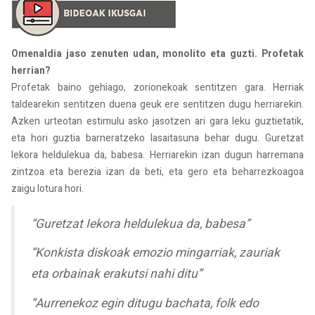
Omenaldia jaso zenuten udan, monolito eta guzti. Profetak
herrian?
Profetak baino gehiago, zorionekoak sentitzen gara. Herriak
taldearekin sentitzen duena geuk ere sentitzen dugu herriarekin.
Azken urteotan estimulu asko jasotzen ari gara leku guztietatik,
eta hori guztia barneratzeko lasaitasuna behar dugu. Guretzat
Iekora heldulekua da, babesa. Herriarekin izan dugun harremana
zintzoa eta berezia izan da beti, eta gero eta beharrezkoagoa
zaigu lotura hori.
“Guretzat Iekora heldulekua da, babesa”
“Konkista diskoak emozio mingarriak, zauriak
eta orbainak erakutsi nahi ditu”
“Aurrenekoz egin ditugu bachata, folk edo