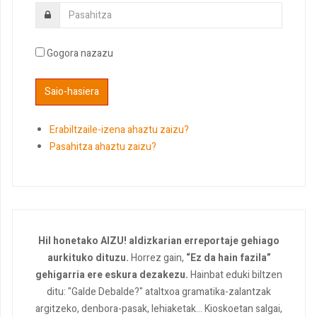
Gogora nazazu
Erabiltzaile-izena ahaztu zaizu?
Pasahitza ahaztu zaizu?
Hil honetako AIZU! aldizkarian erreportaje gehiago
aurkituko dituzu.
Horrez gain,
“Ez da hain fazila”
gehigarria ere eskura dezakezu.
Hainbat eduki biltzen
ditu: "Galde Debalde?" ataltxoa gramatika-zalantzak
argitzeko, denbora-pasak, lehiaketak... Kioskoetan salgai,