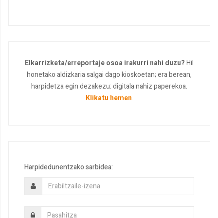
Elkarrizketa/erreportaje osoa irakurri nahi duzu?
Hil
honetako aldizkaria salgai dago kioskoetan; era berean,
harpidetza egin dezakezu: digitala nahiz paperekoa.
Klikatu hemen
.
Harpidedunentzako sarbidea: