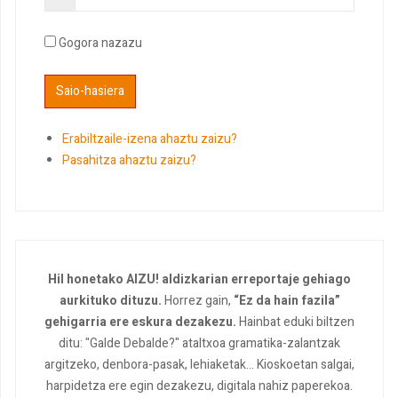
Gogora nazazu
Erabiltzaile-izena ahaztu zaizu?
Pasahitza ahaztu zaizu?
Hil honetako AIZU! aldizkarian erreportaje gehiago
aurkituko dituzu.
Horrez gain,
“Ez da hain fazila”
gehigarria ere eskura dezakezu.
Hainbat eduki biltzen
ditu: "Galde Debalde?" ataltxoa gramatika-zalantzak
argitzeko, denbora-pasak, lehiaketak... Kioskoetan salgai,
harpidetza ere egin dezakezu, digitala nahiz paperekoa.