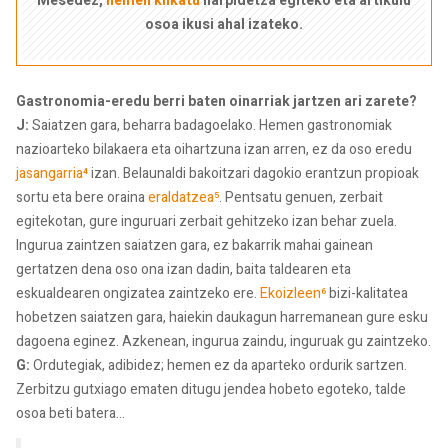
Mesedez,
hemen klikatu
harpidetza egiteko eta artikulu
osoa ikusi ahal izateko.
Gastronomia-eredu berri baten oinarriak jartzen ari zarete?
J:
Saiatzen gara, beharra badagoelako. Hemen gastronomiak
nazioarteko bilakaera eta oihartzuna izan arren, ez da oso eredu
jasangarria⁴
izan. Belaunaldi bakoitzari dagokio eran­tzun propioak
sortu eta bere oraina
eralda­tzea⁵
. Pentsatu genuen, zerbait
egitekotan, gure inguruari zerbait gehitzeko izan behar zuela.
Ingurua zaintzen saiatzen gara, ez bakarrik mahai gainean
gertatzen dena oso ona izan dadin, baita taldearen eta
eskualdearen ongizatea zaintzeko ere.
Ekoizleen⁶
bizi-kalitatea
hobetzen saiatzen gara, haiekin daukagun harremanean gure esku
dagoena eginez. Azkenean, ingurua zaindu, inguruak gu zaintzeko.
G:
Ordutegiak, adibidez; hemen ez da aparteko ordurik sartzen.
Zerbitzu gutxiago ematen ditugu jendea hobeto egoteko, talde
osoa beti batera...