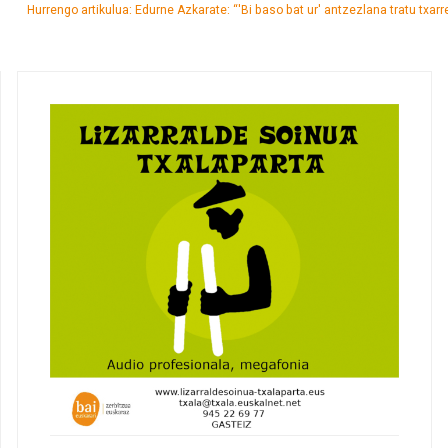
Hurrengo artikulua: Edurne Azkarate: “'Bi baso bat ur' antzezlana tratu txa