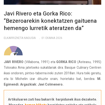
Javi Rivero eta Gorka Rico:
“Bezeroarekin konektatzen gaituena
hemengo lurretik ateratzen da”
ELKARRIZKETA NAGUSIA
01 EKAINA 2026
JAVI RIVERO
(Villabona, 1991) eta
GORKA RICO
(Asteasu, 1995)
Tolosako Ama jatetxeko sukaldariak dira. Basque Culinary Centren
ikasi ondoren, pintxo-taberna ireki zuten 2018an. Hura txiki geratu,
eta bi Michelin izar dituzte orain; horietako bat, berdea.
M.
Egimendi. Argazkiak: Javi Colmenero.
Artikuluaren zati hau bakarrik harpidunek ikus dezakete.