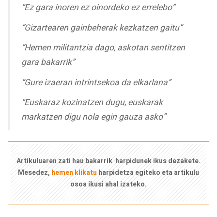
“Ez gara inoren ez oinordeko ez errelebo”
“Gizartearen gainbeherak kezkatzen gaitu”
“Hemen militantzia dago, askotan sentitzen
gara bakarrik”
“Gure izaeran intrintsekoa da elkarlana”
“Euskaraz kozinatzen dugu, euskarak
markatzen digu nola egin gauza asko”
Artikuluaren zati hau bakarrik harpidunek ikus dezakete.
Mesedez,
hemen klikatu
harpidetza egiteko eta artikulu
osoa ikusi ahal izateko.