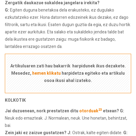
Zergatik daukazue sukaldea jangelara irekita?
G:
Egiten duguna benetakoa dela erakusteko, ez dugulako
ezkutatzeko ezer. Hona datorren edozeinek ikus dezake, ez dago
filtrorik, sartu eta ikusi. Esaten dugun guztia da egia, ez duzu hortik
aparte ezer aurkituko. Eta salako eta sukaldeko jendea talde bat
dela ikustea ere gustatzen zaigu: muga fisikorik ez badago,
lantaldea errazago osatzen da.
Artikuluaren zati hau bakarrik harpidunek ikus dezakete.
Mesedez,
hemen klikatu
harpidetza egiteko eta artikulu
osoa ikusi ahal izateko.
KOLKOTIK
23
Jai duzuenean, nork prestatzen ditu
otorduak
etxean?
G:
Neuk edo emazteak. J: Normalean, neuk. Une honetan, behintzat,
bai.
Zein jaki ez zaizue gustatzen? J:
Ostrak, kalte egiten didate.
G: