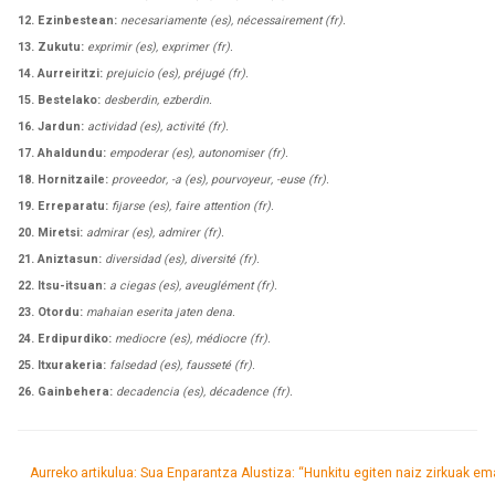
12. Ezinbestean:
necesariamente (es), nécessairement (fr).
13. Zukutu:
exprimir (es), exprimer (fr).
14. Aurreiritzi:
prejuicio (es), préjugé (fr).
15. Bestelako:
desberdin, ezberdin.
16. Jardun:
actividad (es), activité (fr).
17. Ahaldundu:
empoderar (es), autonomiser (fr).
18. Hornitzaile:
proveedor, -a (es), pourvoyeur, -euse (fr).
19. Erreparatu:
fijarse (es), faire attention (fr).
20. Miretsi:
admirar (es), admirer (fr).
21. Aniztasun:
diversidad (es), diversité (fr).
22. Itsu-itsuan:
a ciegas (es), aveuglément (fr).
23. Otordu:
mahaian eserita jaten dena.
24. Erdipurdiko:
mediocre (es), médiocre (fr).
25. Itxurakeria:
falsedad (es), fausseté (fr).
26. Gainbehera:
decadencia (es), décadence (fr).
Aurreko artikulua: Sua Enparantza Alustiza: “Hunkitu egiten naiz zirkuak e