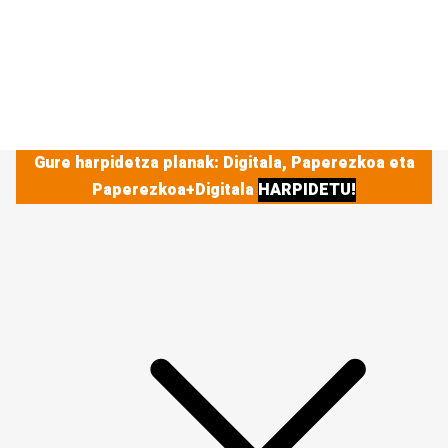
Gure harpidetza planak: Digitala, Paperezkoa eta
Paperezkoa+Digitala
HARPIDETU!