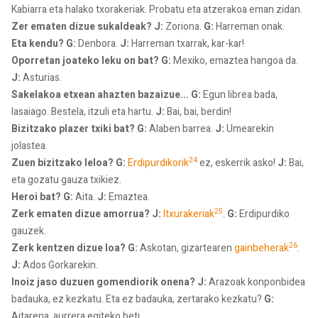
Kabiarra eta halako txorakeriak. Probatu eta atzerakoa eman zidan.
Zer ematen dizue sukaldeak? J:
Zoriona.
G:
Harreman onak.
Eta kendu? G:
Denbora.
J:
Harreman txarrak, kar-kar!
Oporretan joateko leku on bat? G:
Mexiko, emaztea hangoa da.
J:
Asturias.
Sakelakoa etxean ahazten bazaizue... G:
Egun librea bada,
lasaiago. Bestela, itzuli eta hartu.
J:
Bai, bai, berdin!
Bizitzako plazer txiki bat? G:
Alaben barrea.
J:
Umearekin
jolastea.
24
Zuen bizitzako leloa? G:
Erdipurdikorik
ez, eskerrik asko!
J:
Bai,
eta gozatu gauza txikiez.
Heroi bat? G:
Aita.
J:
Emaztea.
25
Zerk ematen dizue amorrua? J:
Itxurakeriak
.
G:
Erdipurdiko
gauzek.
26
Zerk kentzen dizue loa? G:
Askotan, gizartearen
gainbeherak
.
J:
Ados Gorkarekin.
Inoiz jaso duzuen gomendiorik onena? J:
Arazoak konponbidea
badauka, ez kezkatu. Eta ez badauka, zertarako kezkatu?
G:
Aitarena, aurrera egiteko beti.