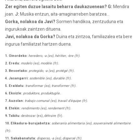
Zer egiten duzue lasaitu beharra daukazuenean? G:
Mendira
joan.
J:
Musika entzun, aita-amaginarreben baratzea...
Gorka, nolakoa da Javi?
Sormen handikoa, zentzuduna eta
ingurukoak zaintzen dituena.
Javi, nolakoa da Gorka?
Duina eta zintzoa, familiazalea eta bere
ingurua familiatzat hartzen duena.
1. Oinordeko:
heredero, -a (es), héritier, -ère (fr).
2. Eredu:
modelo (es), modèle (fr).
3. Besoetako:
protegido, -a (es), protégé (fr).
4. Jasangarri:
sostenible (es), durable (fr).
5. Eraldatu:
transformar (es), transformer (fr).
6. Ekoizle:
produktore, produktugile.
7. Auzolan:
trabajo comunal (es), travail d'équipe (fr).
8. Etekin:
rendimiento (es), rendement (fr).
9. Txikitu:
destrozar (es), détruire (fr).
10. Elikadura-burujabetza:
soberanía alimentaria (es), souveraineté alimentaire
(fr).
11. Sakabanatuta:
disperso, -a (es), dispersé (fr).