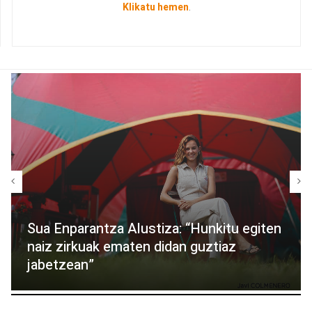
Klikatu hemen
.
Sua Enparantza Alustiza: “Hunkitu egiten
naiz zirkuak ematen didan guztiaz
jabetzean”