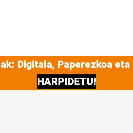
ak: Digitala, Paperezkoa eta
HARPIDETU!