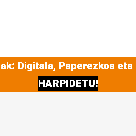
ak: Digitala, Paperezkoa eta
HARPIDETU!