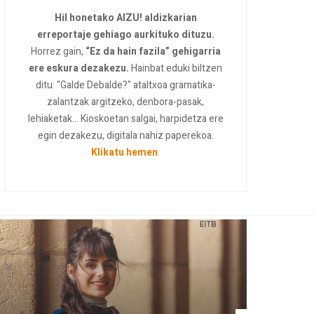
Hil honetako AIZU! aldizkarian
erreportaje gehiago aurkituko dituzu.
Horrez gain,
“Ez da hain fazila” gehigarria
ere eskura dezakezu.
Hainbat eduki biltzen
ditu: "Galde Debalde?" ataltxoa gramatika-
zalantzak argitzeko, denbora-pasak,
lehiaketak... Kioskoetan salgai, harpidetza ere
egin dezakezu, digitala nahiz paperekoa.
Klikatu hemen
.