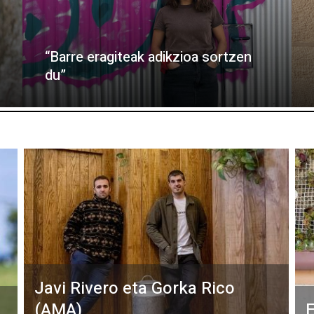
“Barre eragiteak adikzioa sortzen
du”
Javi Rivero eta Gorka Rico
(AMA)
E