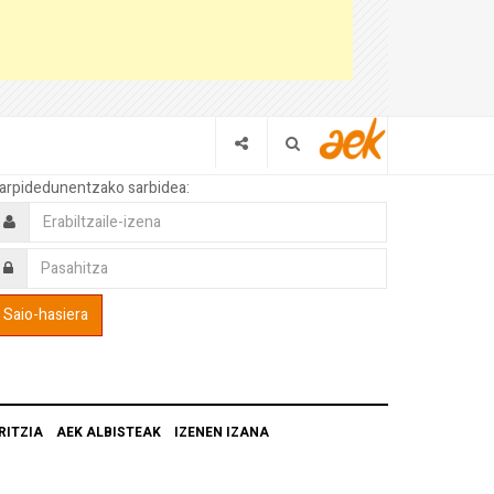
arpidedunentzako sarbidea:
RITZIA
AEK ALBISTEAK
IZENEN IZANA