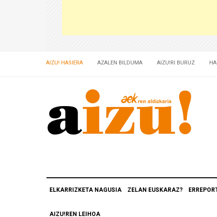
AIZU! HASIERA
AZALEN BILDUMA
AIZU!RI BURUZ
HA
ELKARRIZKETA NAGUSIA
ZELAN EUSKARAZ?
ERREPOR
AIZU!REN LEIHOA