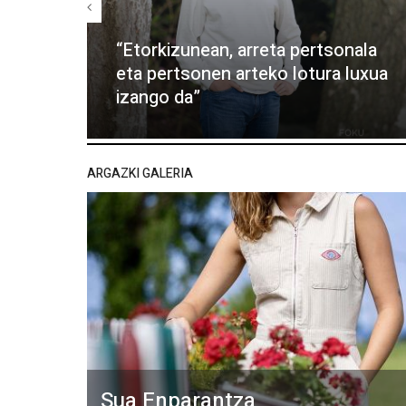
“Etorkizunean, arreta pertsonala
eta pertsonen arteko lotura luxua
izango da”
ARGAZKI GALERIA
Sua Enparantza