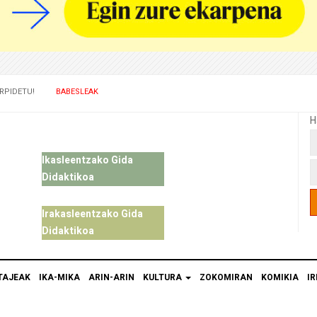
RPIDETU!
BABESLEAK
H
Ikasleentzako Gida
Didaktikoa
Irakasleentzako Gida
Didaktikoa
TAJEAK
IKA-MIKA
ARIN-ARIN
KULTURA
ZOKOMIRAN
KOMIKIA
IR