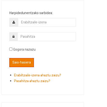
Harpidedunentzako sarbidea:
Gogora nazazu
Erabiltzaile-izena ahaztu zaizu?
Pasahitza ahaztu zaizu?