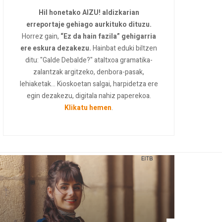
Hil honetako AIZU! aldizkarian
erreportaje gehiago aurkituko dituzu.
Horrez gain,
“Ez da hain fazila” gehigarria
ere eskura dezakezu.
Hainbat eduki biltzen
ditu: "Galde Debalde?" ataltxoa gramatika-
zalantzak argitzeko, denbora-pasak,
lehiaketak... Kioskoetan salgai, harpidetza ere
egin dezakezu, digitala nahiz paperekoa.
Klikatu hemen
.