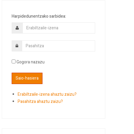
Harpidedunentzako sarbidea:
Gogora nazazu
Erabiltzaile-izena ahaztu zaizu?
Pasahitza ahaztu zaizu?