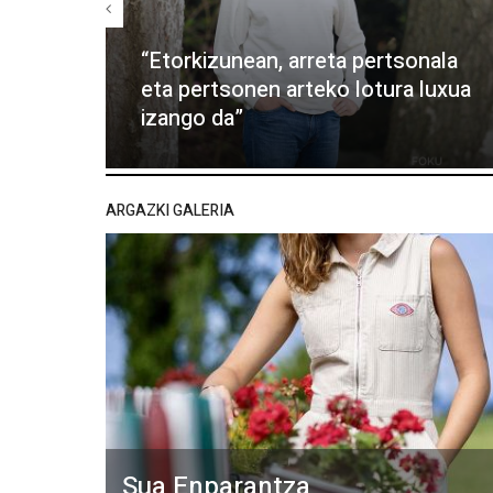
“Etorkizunean, arreta pertsonala
eta pertsonen arteko lotura luxua
izango da”
ARGAZKI GALERIA
Sua Enparantza