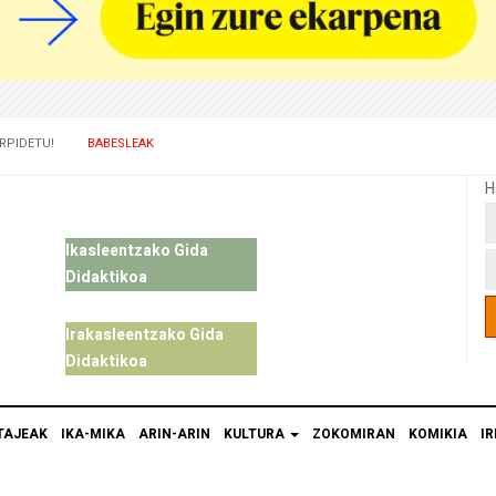
RPIDETU!
BABESLEAK
H
Ikasleentzako Gida
Didaktikoa
Irakasleentzako Gida
Didaktikoa
TAJEAK
IKA-MIKA
ARIN-ARIN
KULTURA
ZOKOMIRAN
KOMIKIA
IR