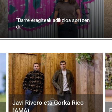
“Barre eragiteak adikzioa sortzen
du”
Javi Rivero eta Gorka Rico
(AMA)
E