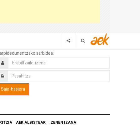
arpidedunentzako sarbidea:
RITZIA
AEK ALBISTEAK
IZENEN IZANA