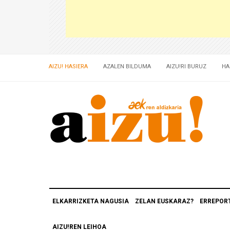
AIZU! HASIERA
AZALEN BILDUMA
AIZU!RI BURUZ
HA
ELKARRIZKETA NAGUSIA
ZELAN EUSKARAZ?
ERREPOR
AIZU!REN LEIHOA