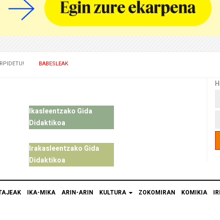
RPIDETU!
BABESLEAK
H
Ikasleentzako Gida
Didaktikoa
Irakasleentzako Gida
Didaktikoa
TAJEAK
IKA-MIKA
ARIN-ARIN
KULTURA
ZOKOMIRAN
KOMIKIA
IR