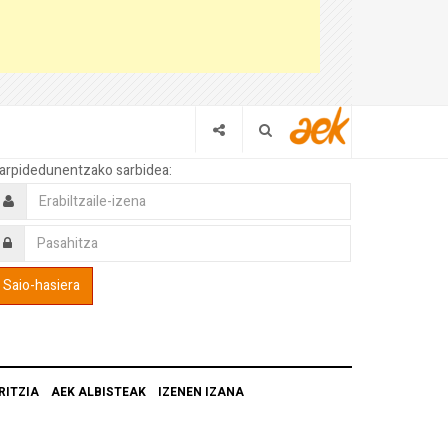
arpidedunentzako sarbidea:
RITZIA
AEK ALBISTEAK
IZENEN IZANA