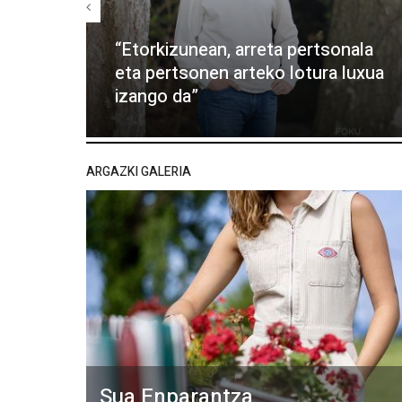
“Etorkizunean, arreta pertsonala
eta pertsonen arteko lotura luxua
izango da”
ARGAZKI GALERIA
Sua Enparantza