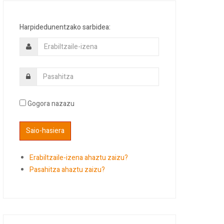
Harpidedunentzako sarbidea:
Gogora nazazu
Erabiltzaile-izena ahaztu zaizu?
Pasahitza ahaztu zaizu?