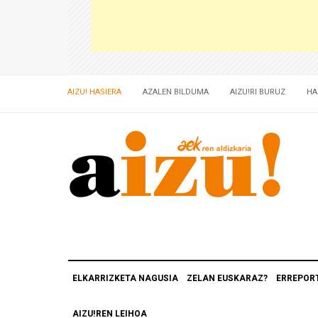
AIZU! HASIERA
AZALEN BILDUMA
AIZU!RI BURUZ
HA
ELKARRIZKETA NAGUSIA
ZELAN EUSKARAZ?
ERREPOR
AIZU!REN LEIHOA