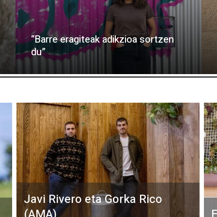
“Barre eragiteak adikzioa sortzen
du”
Javi Rivero eta Gorka Rico
(AMA)
E