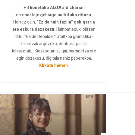
Hil honetako AIZU! aldizkarian
erreportaje gehiago aurkituko dituzu.
Horrez gain,
“Ez da hain fazila” gehigarria
ere eskura dezakezu.
Hainbat eduki biltzen
ditu: "Galde Debalde?" ataltxoa gramatika-
zalantzak argitzeko, denbora-pasak,
lehiaketak... Kioskoetan salgai, harpidetza ere
egin dezakezu, digitala nahiz paperekoa.
Klikatu hemen
.