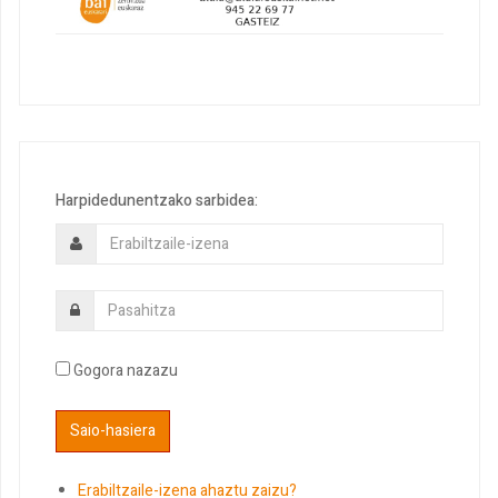
Harpidedunentzako sarbidea:
Gogora nazazu
Erabiltzaile-izena ahaztu zaizu?