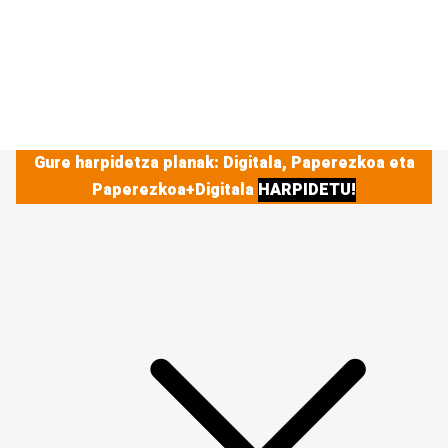
Gure harpidetza planak: Digitala, Paperezkoa eta
Paperezkoa+Digitala
HARPIDETU!