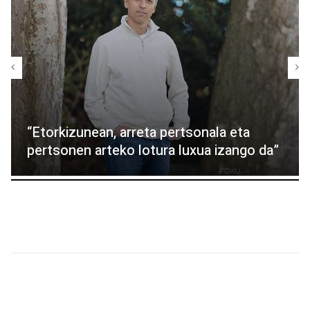
“Etorkizunean, arreta pertsonala eta
pertsonen arteko lotura luxua izango da”