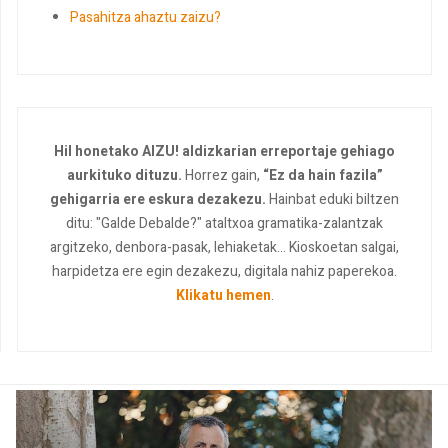
Pasahitza ahaztu zaizu?
Hil honetako AIZU! aldizkarian erreportaje gehiago
aurkituko dituzu.
Horrez gain,
“Ez da hain fazila”
gehigarria ere eskura dezakezu.
Hainbat eduki biltzen
ditu: "Galde Debalde?" ataltxoa gramatika-zalantzak
argitzeko, denbora-pasak, lehiaketak... Kioskoetan salgai,
harpidetza ere egin dezakezu, digitala nahiz paperekoa.
Klikatu hemen
.