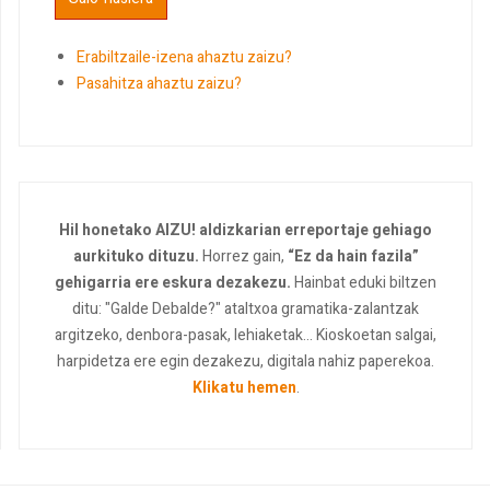
Erabiltzaile-izena ahaztu zaizu?
Pasahitza ahaztu zaizu?
Hil honetako AIZU! aldizkarian erreportaje gehiago
aurkituko dituzu.
Horrez gain,
“Ez da hain fazila”
gehigarria ere eskura dezakezu.
Hainbat eduki biltzen
ditu: "Galde Debalde?" ataltxoa gramatika-zalantzak
argitzeko, denbora-pasak, lehiaketak... Kioskoetan salgai,
harpidetza ere egin dezakezu, digitala nahiz paperekoa.
Klikatu hemen
.