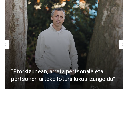
“Etorkizunean, arreta pertsonala eta
pertsonen arteko lotura luxua izango da”