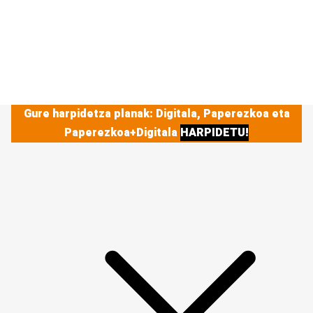
Gure harpidetza planak: Digitala, Paperezkoa eta
Paperezkoa+Digitala
HARPIDETU!