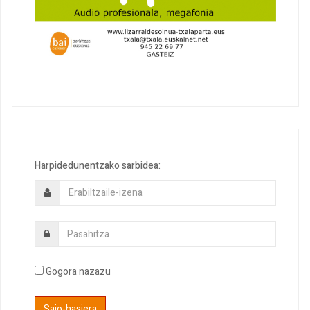
Harpidedunentzako sarbidea:
Gogora nazazu