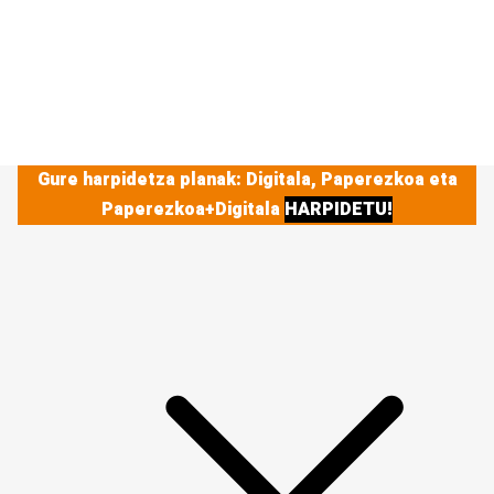
Gure harpidetza planak: Digitala, Paperezkoa eta
Paperezkoa+Digitala
HARPIDETU!