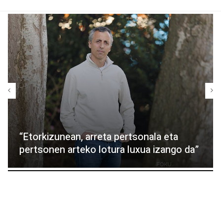
“Etorkizunean, arreta pertsonala eta
pertsonen arteko lotura luxua izango da”