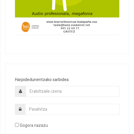
Harpidedunentzako sarbidea:
Gogora nazazu