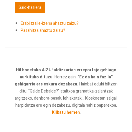
Erabiltzaile-izena ahaztu zaizu?
Pasahitza ahaztu zaizu?
Hil honetako AIZU! aldizkarian erreportaje gehiago
aurkituko dituzu.
Horrez gain,
“Ez da hain fazila”
gehigarria ere eskura dezakezu.
Hainbat eduki biltzen
ditu: "Galde Debalde?" ataltxoa gramatika-zalantzak
argitzeko, denbora-pasak, lehiaketak... Kioskoetan salgai,
harpidetza ere egin dezakezu, digitala nahiz paperekoa.
Klikatu hemen
.