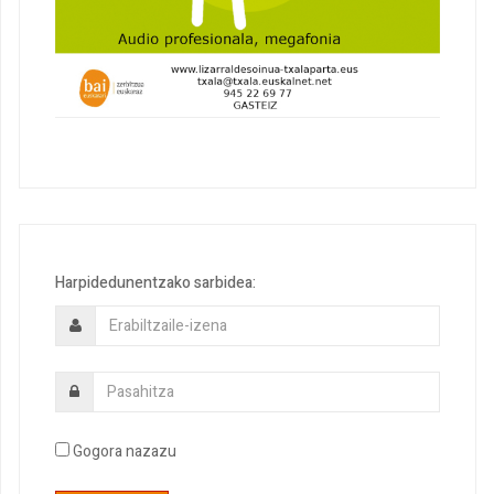
Harpidedunentzako sarbidea:
Gogora nazazu