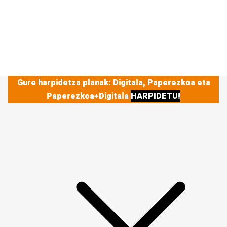
Gure harpidetza planak: Digitala, Paperezkoa eta
Paperezkoa+Digitala
HARPIDETU!