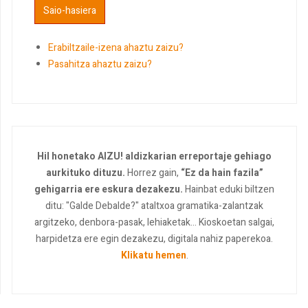
Erabiltzaile-izena ahaztu zaizu?
Pasahitza ahaztu zaizu?
Hil honetako AIZU! aldizkarian erreportaje gehiago
aurkituko dituzu.
Horrez gain,
“Ez da hain fazila”
gehigarria ere eskura dezakezu.
Hainbat eduki biltzen
ditu: "Galde Debalde?" ataltxoa gramatika-zalantzak
argitzeko, denbora-pasak, lehiaketak... Kioskoetan salgai,
harpidetza ere egin dezakezu, digitala nahiz paperekoa.
Klikatu hemen
.