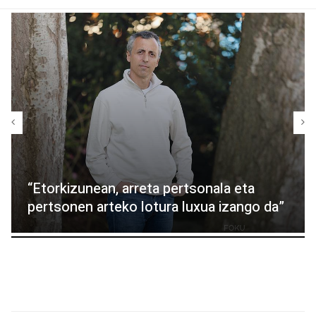
“Etorkizunean, arreta pertsonala eta
pertsonen arteko lotura luxua izango da”