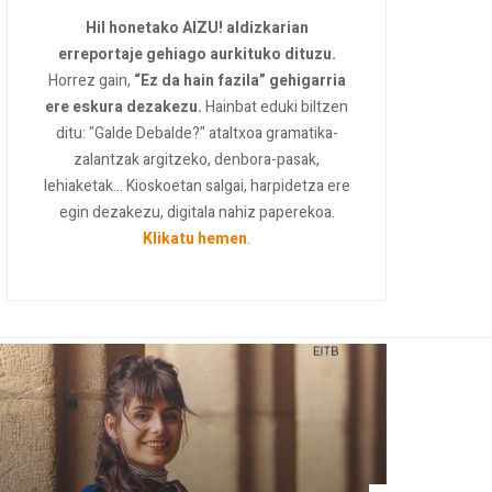
Hil honetako AIZU! aldizkarian
erreportaje gehiago aurkituko dituzu.
Horrez gain,
“Ez da hain fazila” gehigarria
ere eskura dezakezu.
Hainbat eduki biltzen
ditu: "Galde Debalde?" ataltxoa gramatika-
zalantzak argitzeko, denbora-pasak,
lehiaketak... Kioskoetan salgai, harpidetza ere
egin dezakezu, digitala nahiz paperekoa.
Klikatu hemen
.