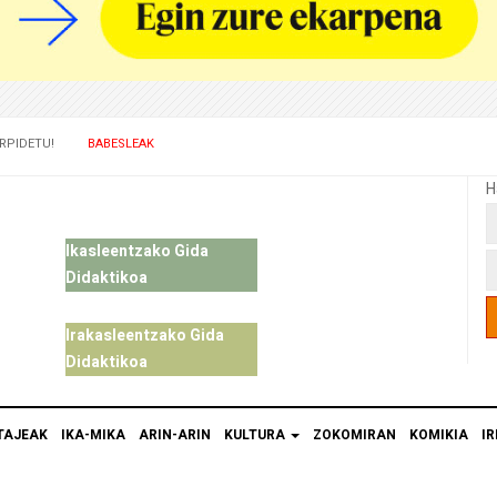
RPIDETU!
BABESLEAK
H
Ikasleentzako Gida
Didaktikoa
Irakasleentzako Gida
Didaktikoa
TAJEAK
IKA-MIKA
ARIN-ARIN
KULTURA
ZOKOMIRAN
KOMIKIA
IR