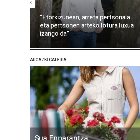
“Etorkizunean, arreta pertsonala
eta pertsonen arteko lotura luxua
izango da”
ARGAZKI GALERIA
Sua Enparantza