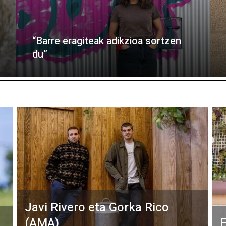
“Barre eragiteak adikzioa sortzen
du”
Javi Rivero eta Gorka Rico
(AMA)
E