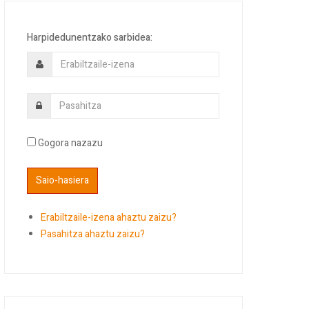
Harpidedunentzako sarbidea:
Gogora nazazu
Erabiltzaile-izena ahaztu zaizu?
Pasahitza ahaztu zaizu?