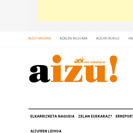
AIZU! HASIERA
AZALEN BILDUMA
AIZU!RI BURUZ
HA
ELKARRIZKETA NAGUSIA
ZELAN EUSKARAZ?
ERREPOR
AIZU!REN LEIHOA