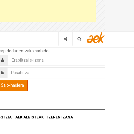
arpidedunentzako sarbidea:
RITZIA
AEK ALBISTEAK
IZENEN IZANA