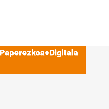
 Paperezkoa+Digitala