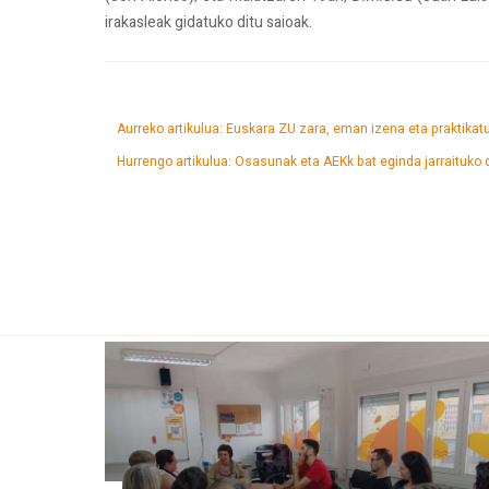
irakasleak gidatuko ditu saioak.
Aurreko artikulua: Euskara ZU zara, eman izena eta praktikat
Hurrengo artikulua: Osasunak eta AEKk bat eginda jarraituko