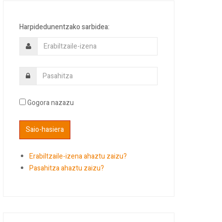
Harpidedunentzako sarbidea:
Gogora nazazu
Erabiltzaile-izena ahaztu zaizu?
Pasahitza ahaztu zaizu?