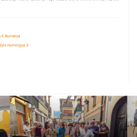
u
Aurrekoa
 dute
Hurrengoa