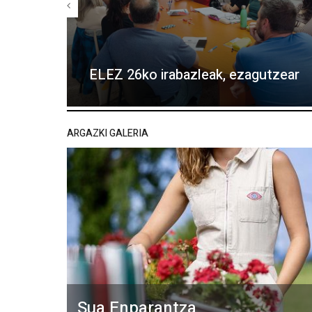
ELEZ 26ko irabazleak, ezagutzear
ARGAZKI GALERIA
Sua Enparantza