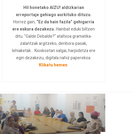
Hil honetako AIZU! aldizkarian
erreportaje gehiago aurkituko dituzu.
Horrez gain,
“Ez da hain fazila” gehigarria
ere eskura dezakezu.
Hainbat eduki biltzen
ditu: "Galde Debalde?" ataltxoa gramatika-
zalantzak argitzeko, denbora-pasak,
lehiaketak... Kioskoetan salgai, harpidetza ere
egin dezakezu, digitala nahiz paperekoa.
Klikatu hemen
.