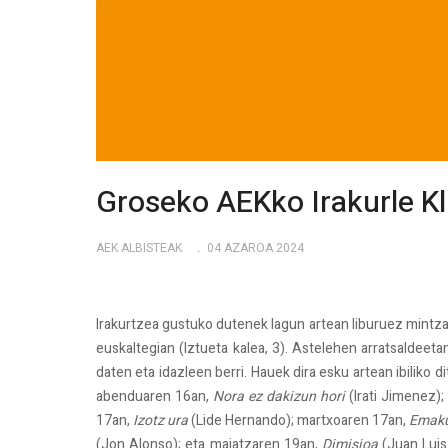
Groseko AEKko Irakurle K
AEK ALBISTEAK
04 AZAROA 2024
Irakurtzea gustuko dutenek lagun artean liburuez mintzat
euskaltegian (Iztueta kalea, 3). Astelehen arratsaldeet
daten eta idazleen berri. Hauek dira esku artean ibiliko 
abenduaren 16an,
Nora ez dakizun hori
(Irati Jimenez);
17an,
Izotz ura
(Lide Hernando); martxoaren 17an,
Emaku
(Jon Alonso); eta maiatzaren 19an,
Dimisioa
(Juan Luis 