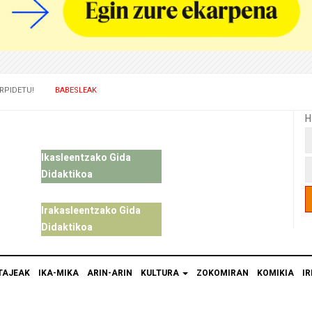
RPIDETU!
BABESLEAK
H
Ikasleentzako Gida
Didaktikoa
Irakasleentzako Gida
Didaktikoa
TAJEAK
IKA-MIKA
ARIN-ARIN
KULTURA
ZOKOMIRAN
KOMIKIA
IR