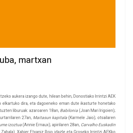
luba, martxan
zeko aukera izango dute, hilean behin, Donostiako Irrintzi AEK
an elkartuko dira, eta dagoeneko eman dute ikasturte honetako
dituzten liburuak: azaroaren 18an,
Babilonia
(Joan Mari Irigoien);
 urtarrilaren 27an,
Maitasun kapitala
(Karmele Jaio); otsailaren
me izoztua
(Annie Ernaux); apirilaren 28an,
Carvalho Euskadin
Zabala). Xabier Etxaniz Rojo idazle eta Groseko Irrintzi AEKko