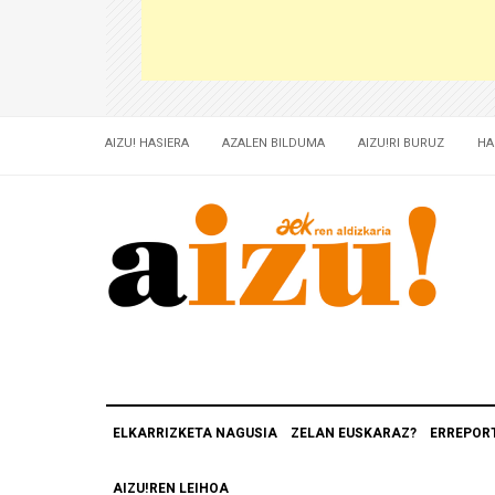
AIZU! HASIERA
AZALEN BILDUMA
AIZU!RI BURUZ
HA
ELKARRIZKETA NAGUSIA
ZELAN EUSKARAZ?
ERREPOR
AIZU!REN LEIHOA