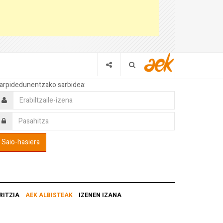
arpidedunentzako sarbidea:
RITZIA
AEK ALBISTEAK
IZENEN IZANA