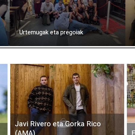
Urtemugak eta pregoiak
Javi Rivero eta Gorka Rico
(AMA)
E