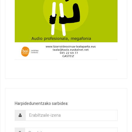
Harpidedunentzako sarbidea: