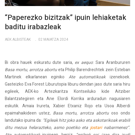
“Paperezko bizitzak” ipuin lehiaketak
baditu irabazleak
AEK ALBISTEAK
02 MAIATZA 2024
Bi obra hauek eskuratu dute saria,
ex aequo
: Sara Aranbururen
Basa mortu, arrotza abortu
eta Philip Barendrechtek zein Esteban
Martinek elkarlanean eginiko
Ate automatikoak
izenekoek.
Gasteizko Eva Forest Liburutopia liburu dendan jaso dute saria hiru
egileek, AEK-ko Artezkaritza Kontseiluko kide Aitziber
Balantzategiren eta Ane Elordi Korrika arduradun nagusiaren
eskutik. Amaia Irureta, Xabier Etxaniz Rojo eta Usoa Alberdi
epaimahaikideen ustez,
Basa mortu, arrotza abortu
oso ondo
landutako ipuina da:
“Egileak hitz joko asko eta askotarikoak erabili
ditu mezua helarazteko, asmo poetiko eta
jostari
nabarmenez”.
Ate automatikoak
ipuinean, berriz,
“egileak gai izan dira irudi