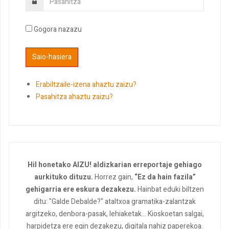
Gogora nazazu
Erabiltzaile-izena ahaztu zaizu?
Pasahitza ahaztu zaizu?
Hil honetako AIZU! aldizkarian erreportaje gehiago
aurkituko dituzu.
Horrez gain,
“Ez da hain fazila”
gehigarria ere eskura dezakezu.
Hainbat eduki biltzen
ditu: "Galde Debalde?" ataltxoa gramatika-zalantzak
argitzeko, denbora-pasak, lehiaketak... Kioskoetan salgai,
harpidetza ere egin dezakezu, digitala nahiz paperekoa.