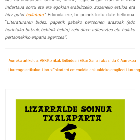
indartsua sortu eta era egokian erabiltzeko, zuzeneko estiloa eta
hitz gutxi
baliatuta
”
. Edonola ere, bi ipuinek lortu dute helburua:
“
Literaturaren bidez, paperik gabeko pertsonen arazoak (edo
horietako batzuk, behinik behin) zein diren adieraztea eta halako
pertsonekiko enpatia agertzea”.
Aurreko artikulua: AEK-Korrikak Ibilbideari Elkar Saria irabazi du
Aurrekoa
Hurrengo artikulua: Harro Enkarterri omenaldia eskualdeko eragileei
Hurren