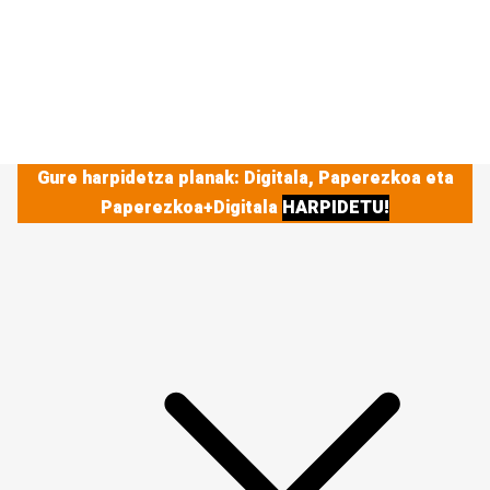
Gure harpidetza planak: Digitala, Paperezkoa eta
Paperezkoa+Digitala
HARPIDETU!