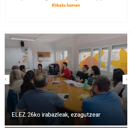
Klikatu hemen
.
ELEZ 26ko irabazleak, ezagutzear