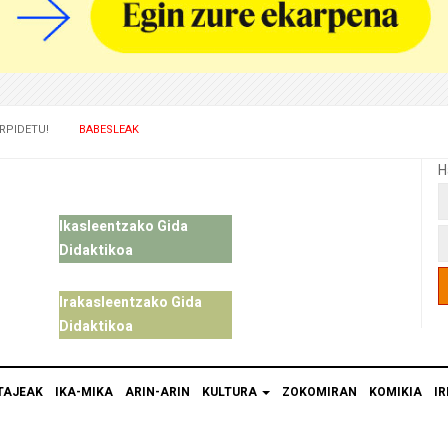
RPIDETU!
BABESLEAK
H
Ikasleentzako Gida
Didaktikoa
Irakasleentzako Gida
Didaktikoa
TAJEAK
IKA-MIKA
ARIN-ARIN
KULTURA
ZOKOMIRAN
KOMIKIA
IR