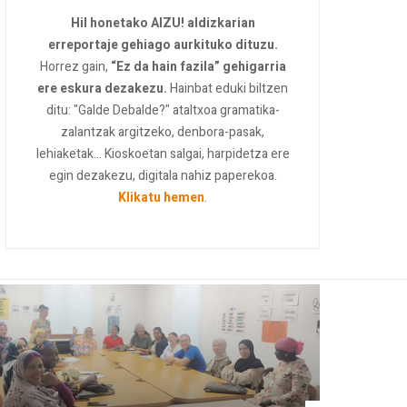
Hil honetako AIZU! aldizkarian
erreportaje gehiago aurkituko dituzu.
Horrez gain,
“Ez da hain fazila” gehigarria
ere eskura dezakezu.
Hainbat eduki biltzen
ditu: "Galde Debalde?" ataltxoa gramatika-
zalantzak argitzeko, denbora-pasak,
lehiaketak... Kioskoetan salgai, harpidetza ere
egin dezakezu, digitala nahiz paperekoa.
Klikatu hemen
.