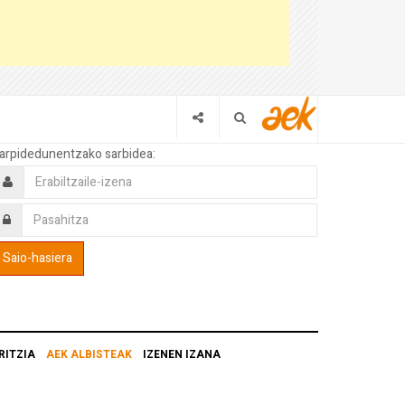
arpidedunentzako sarbidea:
RITZIA
AEK ALBISTEAK
IZENEN IZANA