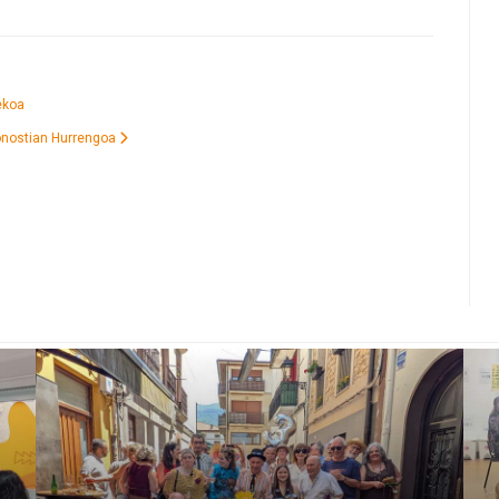
ekoa
Donostian
Hurrengoa