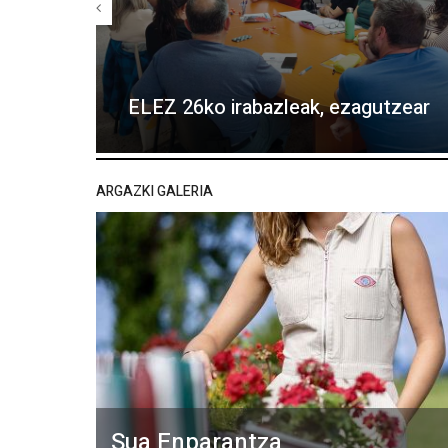
ELEZ 26ko irabazleak, ezagutzear
ARGAZKI GALERIA
Sua Enparantza