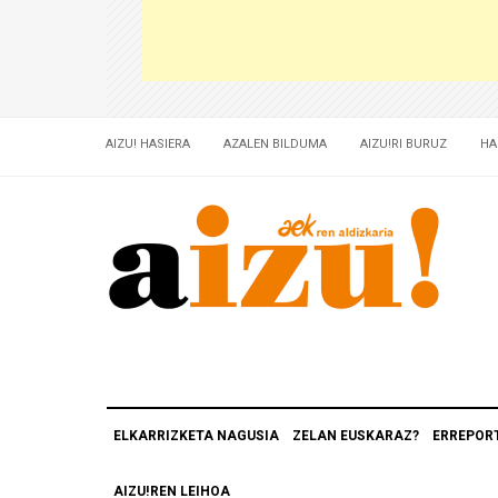
AIZU! HASIERA
AZALEN BILDUMA
AIZU!RI BURUZ
HA
ELKARRIZKETA NAGUSIA
ZELAN EUSKARAZ?
ERREPOR
AIZU!REN LEIHOA