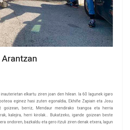
n Arantzan
nauterietan elkartu ziren joan den hilean. Ia 60 lagunek igaro
o-poteoa eginez hasi zuten egonaldia, Ekhiñe Zapiain eta Josu
bat goizean, berriz, Mendaur mendirako txangoa eta herria
ak, kalejira, herri kirolak... Bukatzeko, igande goizean beste
atera ondoren, bazkaldu eta gero itzuli ziren denak etxera, lagun