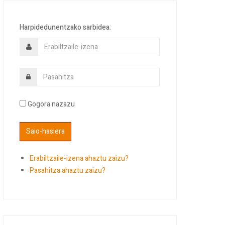
Harpidedunentzako sarbidea:
Gogora nazazu
Erabiltzaile-izena ahaztu zaizu?
Pasahitza ahaztu zaizu?