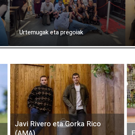
Urtemugak eta pregoiak
Javi Rivero eta Gorka Rico
(AMA)
E