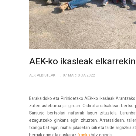
AEK-ko ikasleak elkarreki
AEK ALBISTEAK
07 MARTXOA 2022
Barakaldoko eta Pirinioetako AEK-ko ikasleak Arantzako i
zuten asteburua jai giroan. Ostiral arratsaldean berts
Sanjurjo bertsolari nafarrak lagun zituztela. Larun
ezagutzeko ginkana egin zituzten. Arratsaldean, tailerr
txango bat egin, mahai jolasetan ibili eta talde argazkia 
berriak egin eta euskaraz
franko
hitz eginda.