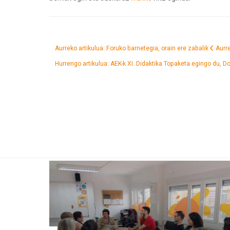
Aurreko artikulua: Foruko barnetegia, orain ere zabalik
Aurr
Hurrengo artikulua: AEK-k XI. Didaktika Topaketa egingo du, 