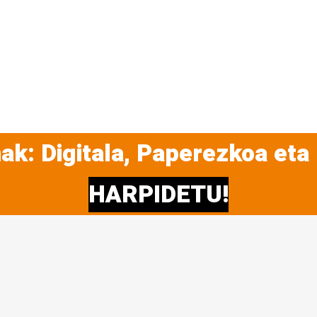
ak: Digitala, Paperezkoa eta
HARPIDETU!