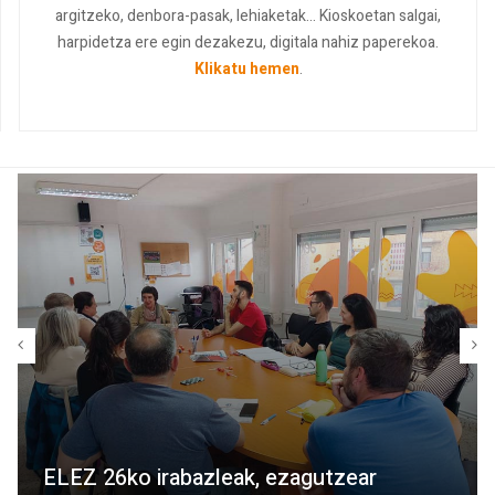
argitzeko, denbora-pasak, lehiaketak... Kioskoetan salgai,
harpidetza ere egin dezakezu, digitala nahiz paperekoa.
Klikatu hemen
.
ELEZ 26ko irabazleak, ezagutzear