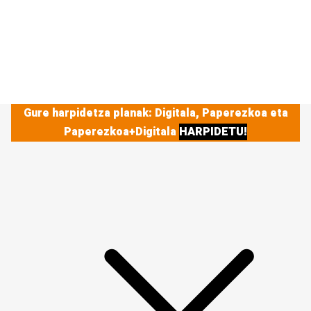
Gure harpidetza planak: Digitala, Paperezkoa eta
Paperezkoa+Digitala
HARPIDETU!