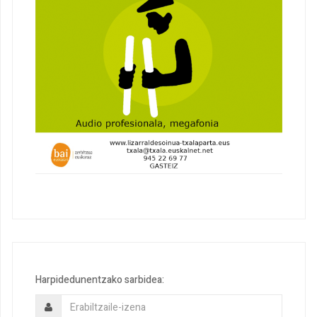
Harpidedunentzako sarbidea: