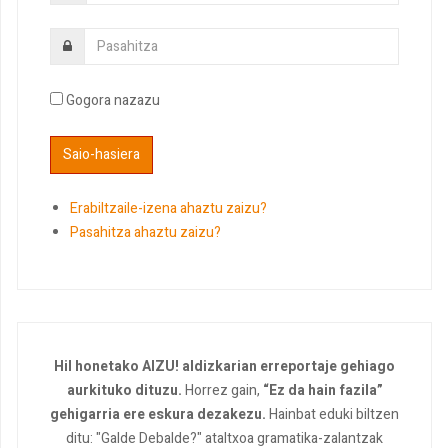
Gogora nazazu
Erabiltzaile-izena ahaztu zaizu?
Pasahitza ahaztu zaizu?
Hil honetako AIZU! aldizkarian erreportaje gehiago
aurkituko dituzu.
Horrez gain,
“Ez da hain fazila”
gehigarria ere eskura dezakezu.
Hainbat eduki biltzen
ditu: "Galde Debalde?" ataltxoa gramatika-zalantzak