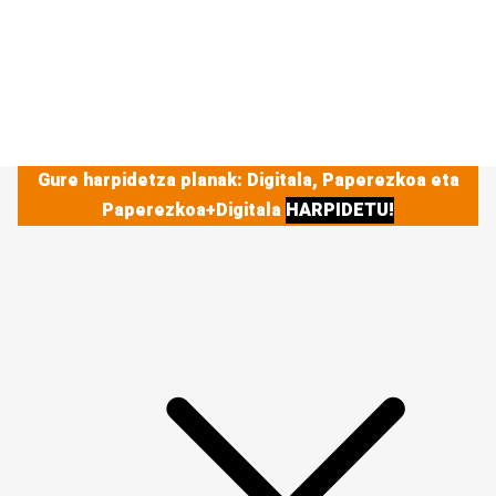
Gure harpidetza planak: Digitala, Paperezkoa eta
Paperezkoa+Digitala
HARPIDETU!