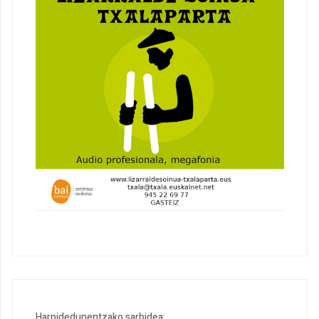
Harpidedunentzako sarbidea: