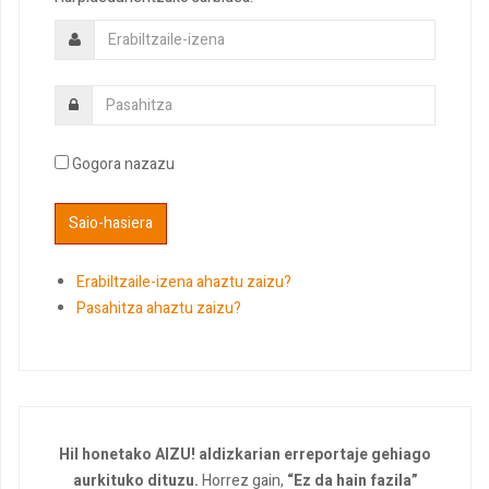
Gogora nazazu
Erabiltzaile-izena ahaztu zaizu?
Pasahitza ahaztu zaizu?
Hil honetako AIZU! aldizkarian erreportaje gehiago
aurkituko dituzu.
Horrez gain,
“Ez da hain fazila”