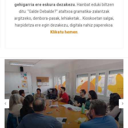
gehigarria ere eskura dezakezu.
Hainbat eduki biltzen
ditu: "Galde Debalde?" ataltxoa gramatika-zalantzak
argitzeko, denbora-pasak, lehiaketak... Kioskoetan salgai,
harpidetza ere egin dezakezu, digitala nahiz paperekoa.
Klikatu hemen
.