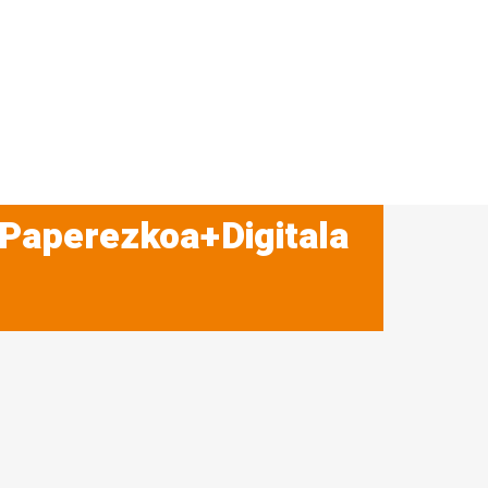
 Paperezkoa+Digitala