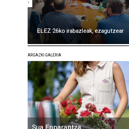
ELEZ 26ko irabazleak, ezagutzear
ARGAZKI GALERIA
Sua Enparantza