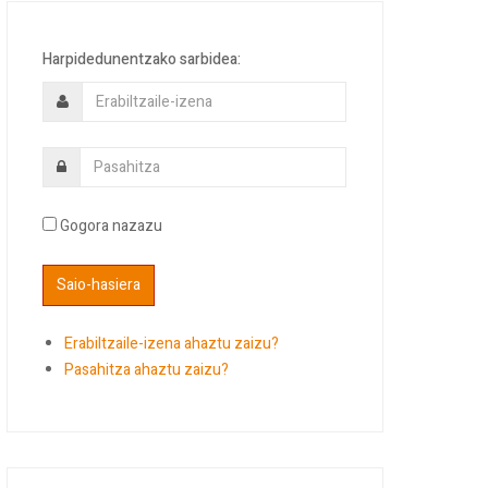
Harpidedunentzako sarbidea:
Gogora nazazu
Erabiltzaile-izena ahaztu zaizu?
Pasahitza ahaztu zaizu?