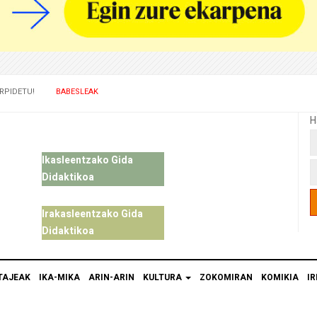
RPIDETU!
BABESLEAK
H
Ikasleentzako Gida
Didaktikoa
Irakasleentzako Gida
Didaktikoa
TAJEAK
IKA-MIKA
ARIN-ARIN
KULTURA
ZOKOMIRAN
KOMIKIA
IR