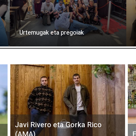
Urtemugak eta pregoiak
Javi Rivero eta Gorka Rico
(AMA)
E