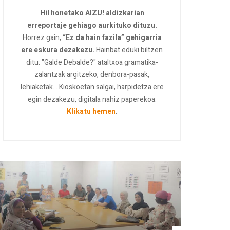
Hil honetako AIZU! aldizkarian
erreportaje gehiago aurkituko dituzu.
Horrez gain,
“Ez da hain fazila” gehigarria
ere eskura dezakezu.
Hainbat eduki biltzen
ditu: "Galde Debalde?" ataltxoa gramatika-
zalantzak argitzeko, denbora-pasak,
lehiaketak... Kioskoetan salgai, harpidetza ere
egin dezakezu, digitala nahiz paperekoa.
Klikatu hemen
.