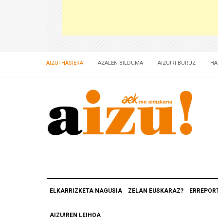
AIZU! HASIERA
AZALEN BILDUMA
AIZU!RI BURUZ
HA
ELKARRIZKETA NAGUSIA
ZELAN EUSKARAZ?
ERREPOR
AIZU!REN LEIHOA