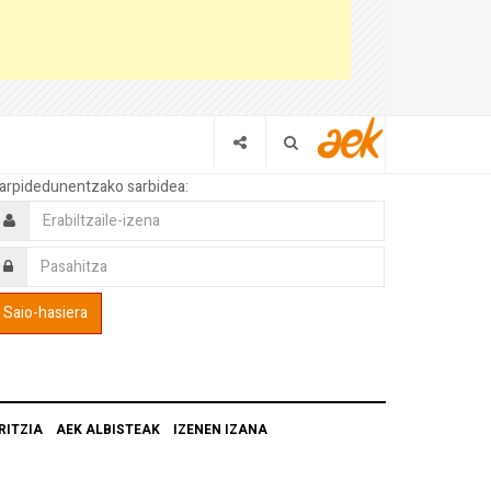
arpidedunentzako sarbidea:
RITZIA
AEK ALBISTEAK
IZENEN IZANA