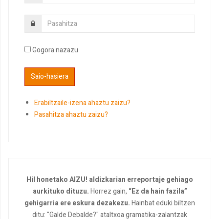
Gogora nazazu
Erabiltzaile-izena ahaztu zaizu?
Pasahitza ahaztu zaizu?
Hil honetako AIZU! aldizkarian erreportaje gehiago
aurkituko dituzu.
Horrez gain,
“Ez da hain fazila”
gehigarria ere eskura dezakezu.
Hainbat eduki biltzen
ditu: "Galde Debalde?" ataltxoa gramatika-zalantzak