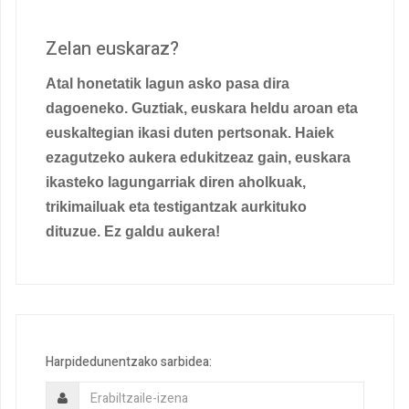
Zelan euskaraz?
Atal honetatik lagun asko pasa dira
dagoeneko. Guztiak, euskara heldu aroan eta
euskaltegian ikasi duten pertsonak. Haiek
ezagutzeko aukera edukitzeaz gain, euskara
ikasteko lagungarriak diren aholkuak,
trikimailuak eta testigantzak aurkituko
dituzue. Ez galdu aukera!
Harpidedunentzako sarbidea: