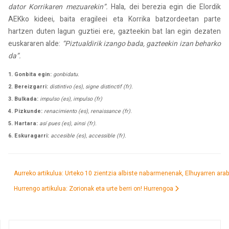
dator Korrikaren mezuarekin”.
Hala, dei berezia egin die Elordik
AEKko kideei, baita eragileei eta Korrika batzordeetan parte
hartzen duten lagun guztiei ere, gazteekin bat lan egin dezaten
euskararen alde:
“Piztualdirik izango bada, gazteekin izan beharko
da”.
1. Gonbita egin:
gonbidatu.
2. Bereizgarri:
distintivo (es), signe distinctif (fr).
3. Bulkada:
impulso (es), impulso (fr)
4. Pizkunde:
renacimiento (es), renaissance (fr).
5. Hartara:
así pues (es), ainsi (fr).
6. Eskuragarri:
accesible (es), accessible (fr).
Aurreko artikulua: Urteko 10 zientzia albiste nabarmenenak, Elhuyarren ara
Hurrengo artikulua: Zorionak eta urte berri on!
Hurrengoa