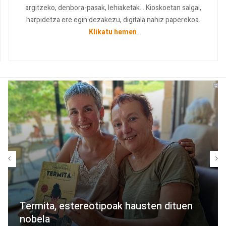
argitzeko, denbora-pasak, lehiaketak... Kioskoetan salgai,
harpidetza ere egin dezakezu, digitala nahiz paperekoa.
Klikatu hemen
.
Termita, estereotipoak hausten dituen
nobela