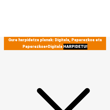
Gure harpidetza planak: Digitala, Paperezkoa eta
Paperezkoa+Digitala
HARPIDETU!