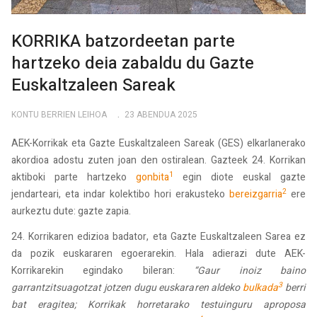
KORRIKA batzordeetan parte
hartzeko deia zabaldu du Gazte
Euskaltzaleen Sareak
KONTU BERRIEN LEIHOA
23 ABENDUA 2025
AEK-Korrikak eta Gazte Euskaltzaleen Sareak (GES) elkarlanerako
akordioa adostu zuten joan den ostiralean. Gazteek 24. Korrikan
1
aktiboki parte hartzeko
gonbita
egin diote euskal gazte
2
jendarteari, eta indar kolektibo hori erakusteko
bereizgarria
ere
aurkeztu dute: gazte zapia.
24. Korrikaren edizioa badator, eta Gazte Euskaltzaleen Sarea ez
da pozik euskararen egoerarekin. Hala adierazi dute AEK-
Korrikarekin egindako bileran:
“Gaur inoiz baino
3
garrantzitsuagotzat jotzen dugu euskararen aldeko
bulkada
berri
bat eragitea; Korrikak horretarako testuinguru aproposa