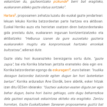
4
eskaintzen du, gazteontzako
pizkunde
berri bat eragiteko,
euskararen aldeko gazte olatua sortzeko”.
5
Hartara
, proposamen zehatza luzatu dio euskal gazte jendarteari:
lekuan lekuko Korrika batzordeetan parte hartzea era aktiboan.
Euskal Herriko auzo eta herrietan osatzen diren batzordeetarako
gida prestatu dute, euskararen inguruan kontzientziatzeko eta
aktibatzeko:
“Helburua izanen da gure auzoetako gazteria
euskararekin mugitu eta konpromisoak hartzeko erronkak
bultzatzea”,
adierazi dute.
Gazte olatu hori ikusarazteko bereizgarria sortu dute,
“gazte
zapia”
, bai eta Korrika bitartean jantzita eramateko deia egin ere.
6
Korrika batzordeetan egongo da
eskuragarri
, euro batean:
“Irudika
dezagun batzordez batzorde egiten dugun lan hori lasterketan
bertan”.
Korrika arduradun Ane Elordik, bere aldetik, esker hitzak
izan ditu GESen ideiarako:
“Gazteoi askotan esaten digute zer egin
behar dugun, baina hori baino gehiago, uste dugu beharrezkoa
dela gazteoi espazioak eskaintzea ekiteko eta eragiteko. Zentzu
horretan, Gazte Euskaltzaleen Sarearen proposamena guztiz bat