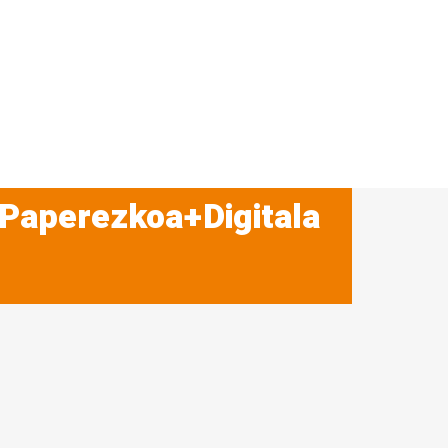
 Paperezkoa+Digitala