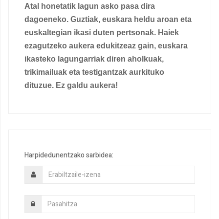
Atal honetatik lagun asko pasa dira
dagoeneko. Guztiak, euskara heldu aroan eta
euskaltegian ikasi duten pertsonak. Haiek
ezagutzeko aukera edukitzeaz gain, euskara
ikasteko lagungarriak diren aholkuak,
trikimailuak eta testigantzak aurkituko
dituzue. Ez galdu aukera!
Harpidedunentzako sarbidea: