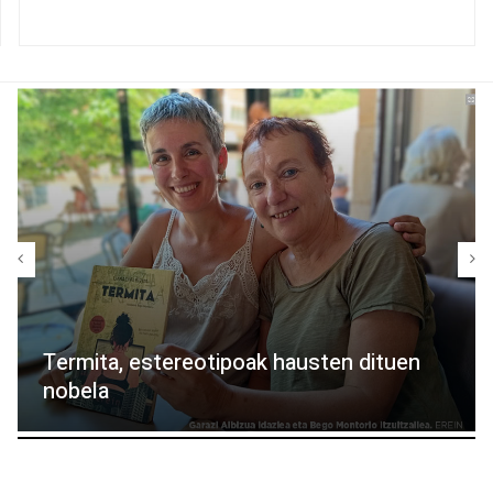
Termita, estereotipoak hausten dituen
nobela