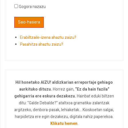
Gogora nazazu
Erabiltzaile-izena ahaztu zaizu?
Pasahitza ahaztu zaizu?
Hil honetako AIZU! aldizkarian erreportaje gehiago
aurkituko dituzu.
Horrez gain,
“Ez da hain fazila”
gehigarria ere eskura dezakezu.
Hainbat eduki biltzen
ditu: "Galde Debalde?" ataltxoa gramatika-zalantzak
argitzeko, denbora-pasak, lehiaketak... Kioskoetan salgai,
harpidetza ere egin dezakezu, digitala nahiz paperekoa.
Klikatu hemen
.