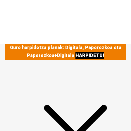
Gure harpidetza planak: Digitala, Paperezkoa eta
Paperezkoa+Digitala
HARPIDETU!