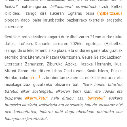
beltza?
mahai-ingurua,
Isiltasunerat errendituak
Itzuli Beltza
ibilbidea... izango dira aukeran. Egitarau osoa
(h)ilbeltza.eus
blogean dago, baita larunbateko bazkarirako txartelak erosteko
aukera ere.
Bestalde, antolatzaileek iragarri dute ilbeltzaren 21ean aurkeztuko
dutela, Iruñean, Doinuele sarearen 2026ko egutegia. (H)ilbeltza
izango da urteko lehenbiziko plaza, eta ondoren gainerako guztiak
etorriko dira: Literatura Plazara Oiartzunen, Geure Gelatik Lazkaon,
Literaturia Zarautzen, Ziburuko Azoka, Hazoka Hernanin, Ikusi
Mikusi Saran eta Hitzen Lihoa Oiartzunen. Kasik hilero, Euskal
5
Herriko txoko
arras
ezberdinetan izanen da euskal literaturaz eta
musikagintzaz gozatzeko plazaren bat:
“Sare honen bitartez,
batetik, elkar sostengatu, elkarren berri izan, eta ideiak eta
6
7
bizipenak
elkartrukatu
nahi ditugu. Eta,
bertzetik
, euskara
hutsezko ikusleria, irakurleria eta entzuleria, hau da, euskaraz bizi
den komunitatea, indartu nahi dugu abenduan piztutako sua
hauspotzen jarraitzeko”.