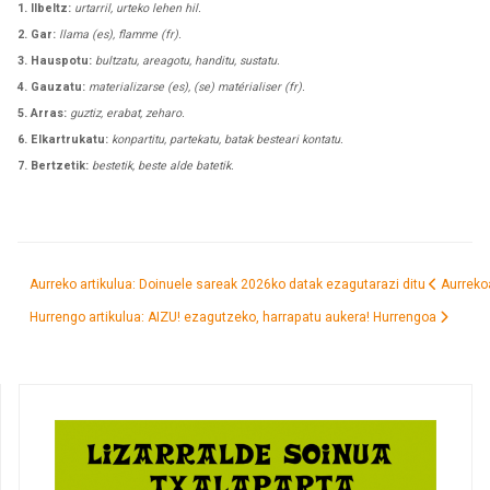
1. Ilbeltz:
urtarril, urteko lehen hil.
2. Gar:
llama (es), flamme (fr).
3. Hauspotu:
bultzatu, areagotu, handitu, sustatu.
4. Gauzatu:
materializarse (es), (se) matérialiser (fr).
5. Arras:
guztiz, erabat, zeharo.
6. Elkartrukatu:
konpartitu, partekatu, batak besteari kontatu.
7. Bertzetik:
bestetik, beste alde batetik.
Aurreko artikulua: Doinuele sareak 2026ko datak ezagutarazi ditu
Aurreko
Hurrengo artikulua: AIZU! ezagutzeko, harrapatu aukera!
Hurrengoa