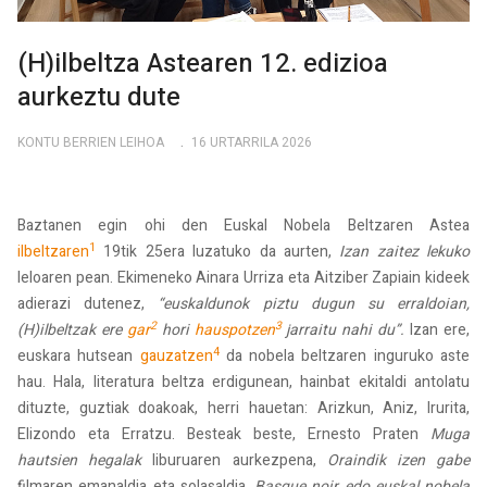
(H)ilbeltza Astearen 12. edizioa
aurkeztu dute
KONTU BERRIEN LEIHOA
16 URTARRILA 2026
Baztanen egin ohi den Euskal Nobela Beltzaren Astea
1
ilbeltzaren
19tik 25era luzatuko da aurten,
Izan zaitez lekuko
leloaren pean. Ekimeneko Ainara Urriza eta Aitziber Zapiain kideek
adierazi dutenez,
“euskaldunok piztu dugun su erraldoian,
2
3
(H)ilbeltzak ere
gar
hori
hauspotzen
jarraitu nahi du”.
Izan ere,
4
euskara hutsean
gauzatzen
da nobela beltzaren inguruko aste
hau. Hala, literatura beltza erdigunean, hainbat ekitaldi antolatu
dituzte, guztiak doakoak, herri hauetan: Arizkun, Aniz, Irurita,
Elizondo eta Erratzu. Besteak beste, Ernesto Praten
Muga
hautsien hegalak
liburuaren aurkezpena,
Oraindik izen gabe
filmaren emanaldia eta solasaldia,
Basque noir edo euskal nobela