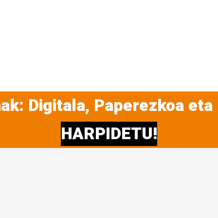
ak: Digitala, Paperezkoa eta
HARPIDETU!