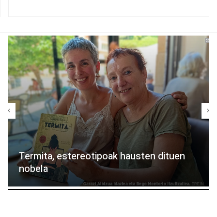
Termita, estereotipoak hausten dituen
nobela