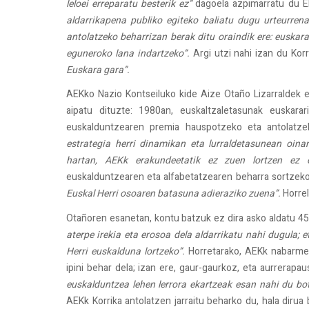
leloei erreparatu besterik ez”
dagoela azpimarratu du E
aldarrikapena publiko egiteko baliatu dugu urteurrena
antolatzeko beharrizan berak ditu oraindik ere: euskar
eguneroko lana indartzeko”.
Argi utzi nahi izan du Kor
Euskara gara”.
AEKko Nazio Kontseiluko kide Aize Otaño Lizarraldek et
aipatu dituzte: 1980an, euskaltzaletasunak euskar
euskalduntzearen premia hauspotzeko eta antolatze
estrategia herri dinamikan eta lurraldetasunean oina
hartan, AEKk erakundeetatik ez zuen lortzen ez ofi
euskalduntzearen eta alfabetatzearen beharra sortzeko
Euskal Herri osoaren batasuna adieraziko zuena”.
Horrel
Otañoren esanetan, kontu batzuk ez dira asko aldatu 45
aterpe irekia eta erosoa dela aldarrikatu nahi dugula; e
Herri euskalduna lortzeko”.
Horretarako, AEKk nabarmen
ipini behar dela; izan ere, gaur-gaurkoz, eta aurrerapa
euskalduntzea lehen lerrora ekartzeak esan nahi du bo
AEKk Korrika antolatzen jarraitu beharko du, hala dirua