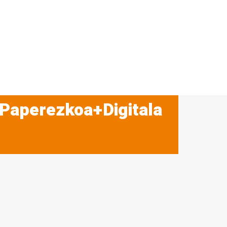
 Paperezkoa+Digitala